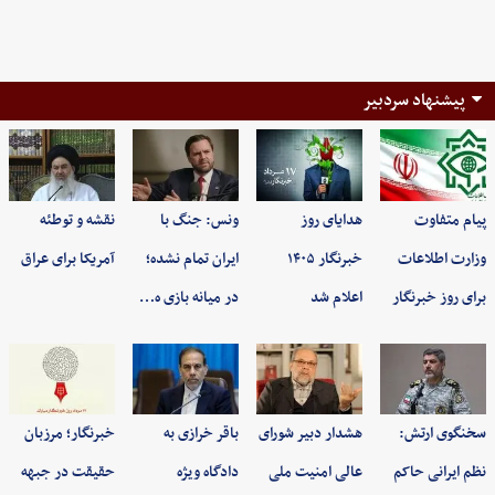
پیشنهاد سردبیر
پیام متفاوت
هدایای روز
ونس: جنگ با
نقشه و توطئه
وزارت اطلاعات
خبرنگار ۱۴۰۵
ایران تمام نشده؛
آمریکا برای عراق
برای روز خبرنگار
اعلام شد
در میانه بازی ه…
سخنگوی ارتش:
هشدار دبیر شورای
باقر خرازی به
خبرنگار؛ مرزبان
نظم ایرانی حاکم
عالی امنیت ملی
دادگاه ویژه
حقیقت در جبهه