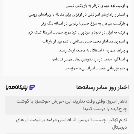
اولتیماتوم مهدی تارتار به بازیکنان تیمش
استقرار رادارهای اسرائیلی در اوکراین برای مقابله با پهپادهای روسی
بازگشت سپاهان به سراغ حسین ابرقویی در آستانه لیگ برتر
ترکیه به ایران در نابودی مزدوران کرد مورد حمایت آمریکا کمک کرد
استوری معنادار محمدحسین میثاقی با تصویری از بازکات
پیراهن شماره ۱۰ استقلال به هافبک ازبک رسید
افشاگری جدید درباره بدرفتاری‌های همسر نتانیاهو
جام قهرمانی عجیب اسپانیایی‌ها سوژه شد