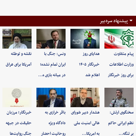
پیشنهاد سردبیر
پیام متفاوت
هدایای روز
ونس: جنگ با
نقشه و توطئه
وزارت اطلاعات
خبرنگار ۱۴۰۵
ایران تمام نشده؛
آمریکا برای عراق
برای روز خبرنگار
اعلام شد
در میانه بازی ه…
سخنگوی ارتش:
هشدار دبیر شورای
باقر خرازی به
خبرنگار؛ مرزبان
نظم ایرانی حاکم
عالی امنیت ملی
دادگاه ویژه
حقیقت در جبهه
بر تنگه…
به امریکا…
روحانیت احضار
جنگ روایت‌ها