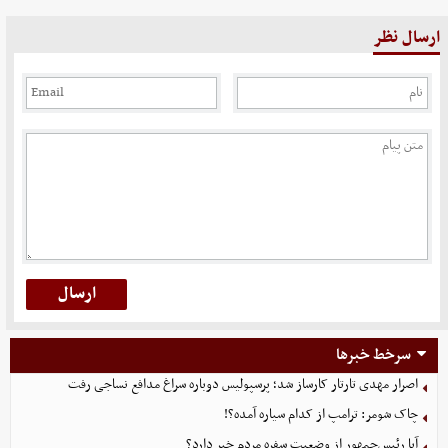
ارسال نظر
سرخط خبرها
اصرار مهدی تارتار کارساز شد؛ پرسپولیس دوباره سراغ مدافع نساجی رفت
چاک شومر: ترامپ از کدام سیاره آمده؟!
آیا رئیس‌جمهور از وضعیت سفره مردم خبر دارد؟