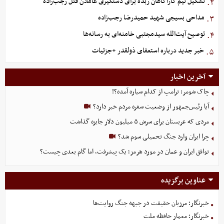
تشکیل تیم کارآگاهان زبده برای دستگیری عاملان قتل رجب‌زاده
۲.
مداحی بسیجی شهید حمیدرضا رجب‌زاده
۳.
توصیح آیت‌الله سیدمجتبی خامنه‌ای به رسانه‌ها
۴.
خبر جدید درباره استعفای ذولقدر +جزئیات
۵.
آخرین اخبار
چاک شومر: ترامپ از کدام سیاره آمده؟!
آیا رئیس‌جمهور از وضعیت سفره مردم خبر دارد؟
مردی که عربستان برای سرش ۵ میلیون دلار جایزه گذاشت
چرا ایران وارد جنگ تحمیلی سوم شد؟
توافق ایران و عمان در مورد هرمز؛ یک پیشرفت، اما گام بعدی چیست؟
عناوین برگزیده
خبرنگار؛ مرزبان حقیقت در جبهه جنگ روایت‌ها
خبرنگار؛ معمار حافظه ملت