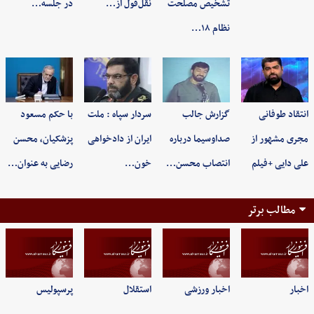
تشخیص مصلحت
نقل‌قول از…
در جلسه…
نظام ۱۸…
انتقاد طوفانی
گزارش جالب
سردار سپاه : ملت
با حکم مسعود
مجری مشهور از
صداوسیما درباره
ایران از دادخواهی
پزشکیان، محسن
علی دایی +فیلم
انتصاب محسن…
خون…
رضایی به عنوان…
مطالب برتر
اخبار
اخبار ورزشی
استقلال
پرسپولیس