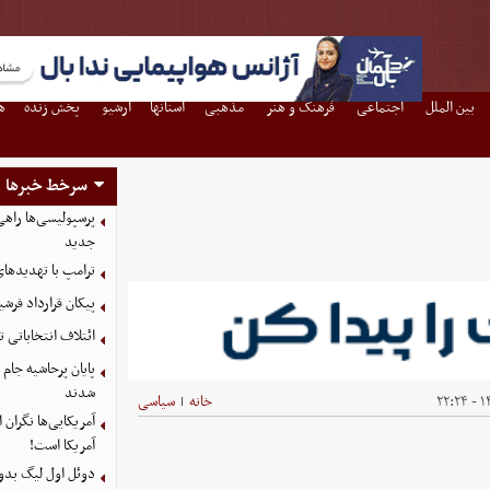
بین الملل
اجتماعی
فرهنگ و هنر
مذهبی
استانها
آرشیو
پخش زنده
ه
سرخط خبرها
پرسپولیسی‌ها راه
جدید
ترامپ با تهدیدهای
پیکان قرارداد فرشی
ائتلاف انتخاباتی 
شدند
۱۴
خانه
سیاسی
|
آمریکایی‌ها نگرا
آمریکا است!
دوئل اول لیگ بدو