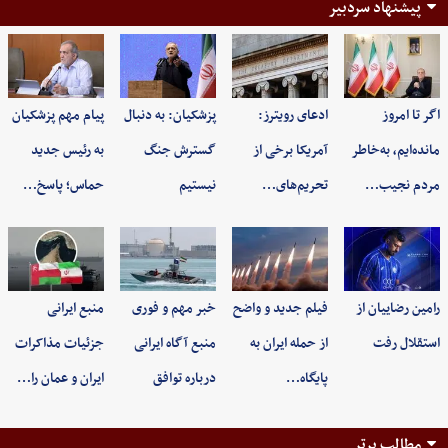
پیشنهاد سردبیر
اگر تا امروز
ادعای رویترز:
پزشکیان: به‌ دنبال
پیام مهم پزشکیان
مانده‌ایم، به‌خاطر
آمریکا برخی از
گسترش جنگ
به رئیس جدید
مردم نجیب…
تحریم‌های…
نیستیم
حماس؛ پاسخ…
رامین رضاییان از
فیلم جدید و واضح
خبر مهم و فوری
منبع ایرانی
استقلال رفت
از حمله ایران به
منبع آگاه ایرانی
جزئیات مذاکرات
پایگاه…
درباره توافق
ایران و عمان را…
مطالب برتر