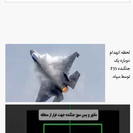
لحظه انهدام
دوباره یک
جنگنده F35
توسط سپاه.