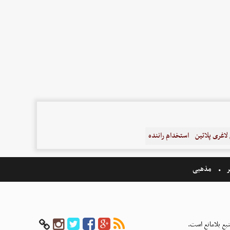
اغری پلاتین
استخدام راننده
ر
مذهبی
بع بلامانع است.