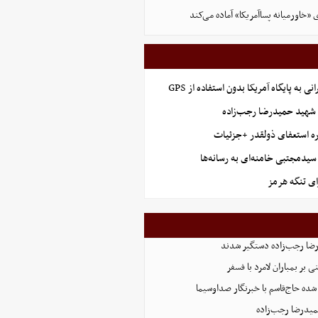
ی «خاورمیانه پساآمریکا» آماده می‌کند
نی به پایگاه آمریکا بدون استفاده از GPS
هید حمیدرضا رجب‌زاده
ه استعفای ذولقدر +جزئیات
سیدمجتبی خامنه‌ای به رسانه‌ها
ای تنگه هرمز
بر بمباران لامرد با فسفر
ده حاج‌قاسم با خبرنگار صداوسیما
میدرضا رجب‌زاده