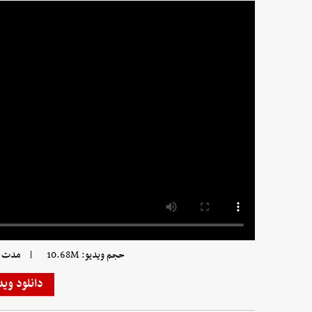
|
حجم ویدیو: 10.68M
مدت زمان
دانلود وید