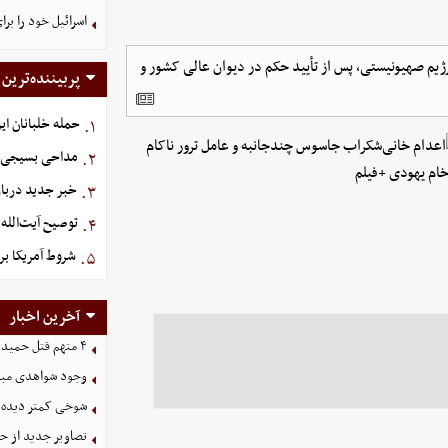
اسرائیل خود را برا
یم صهیونیستی، پس از تأیید حکم در دیوان عالی کشور و
پربیننده‌ترین
حمله خلبانان ایرا
۱.
مداحی بسیجی ش
۲.
خبر جدید دربار
۳.
توصیح آیت‌الله 
۴.
شروط آمریکا بر
۵.
آخرین اخبار
۴ متهم قتل حمیدرضا رجب‌زاده دستگیر شدند
وجود شواهدی مبنی 
شوخی کمتر دیده ش
تصاویر جدید از ح