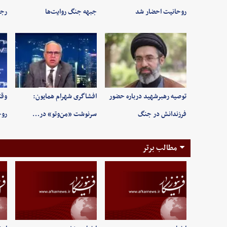
روحانیت احضار شد
جبهه جنگ روایت‌ها
رجب
توصیه رهبرشهید درباره حضور
افشاگری شهرام همایون:
وقت
فرزندانش در جنگ
سرنوشت «من‌وتو» در…
روح
مطالب برتر