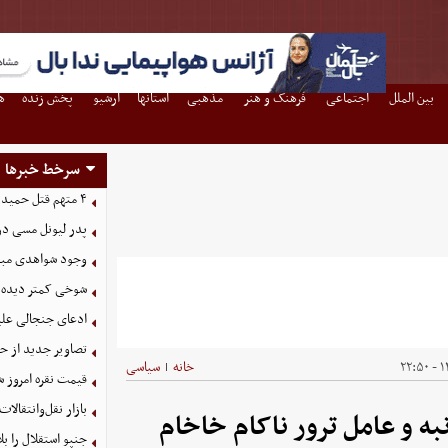
بین الملل
اجتماعی
فرهنگ و هنر
مذهبی
استانها
آرشیو
پخش زنده
ه
سرخط خبرها
۴ متهم قتل حمیدرضا رجب‌زاده دستگیر شدند
پدر لیونل مسی د
وجود شواهدی مبنی 
شوخی کمتر دیده ش
ادعای جنجالی علیر
تصاویر جدید از ح
۱۴
خانه
سیاسی
|
قیمت نقره امروز شنبه ۱۷ مرد
بازار نقل‌وانتقالات
 و عامل ترور ناکام خاخام
جنپو استقلال را 