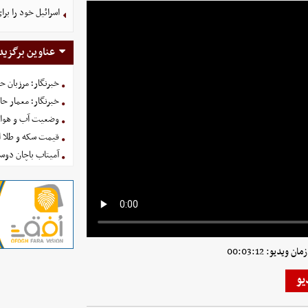
اسرائیل خود را برا
عناوین برگزید
خبرنگار؛ مرزبان 
خبرنگار؛ معمار ح
وضعیت آب و هوای کشور ا
قیمت سکه و طلا امروز شنبه
آمیتاب باچان دوست
 ویدیو: 00:03:12
یو