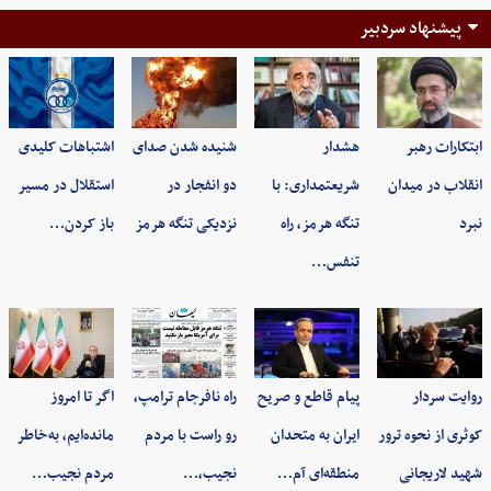
پیشنهاد سردبیر
ابتکارات رهبر
هشدار
شنیده شدن صدای
اشتباهات کلیدی
انقلاب در میدان
شریعتمداری: با
دو انفجار در
استقلال در مسیر
نبرد
تنگه هرمز، راه
نزدیکی تنگه هرمز
باز کردن…
تنفس…
روایت سردار
پیام قاطع و صریح
راه نافرجام ترامپ،
اگر تا امروز
کوثری از نحوه ترور
ایران به متحدان
رو راست با مردم
مانده‌ایم، به‌خاطر
شهید لاریجانی
منطقه‌ای آم…
نجیب،…
مردم نجیب…