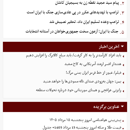
پیام سید مجید نقطه زن به بسیجیان کاشان
۲.
ترامپ با تهدیدهای مکرر در پی عادی‌سازی جنگ با ایران است
۳.
ترامپ وعده تسلیم ایران داد، تحقیر نصیبش شد
۴.
جنگ با ایران؛ آزمون سخت جمهوری‌خواهان در آستانه انتخابات
۵.
آخرین اخبار
باید افراد کارآمدتر را به کار گرفت/ باید مبلغ کالابرگ را افزایش دهیم
هشدار افسر ارشد آمریکایی به کاخ سفید
فیلم/ عبور از خط قرمز ایران یعنی مرگ!
یمن: جهان به‌زودی صدای ناله سعودی‌ها را خواهد شنید
رایزنی عراقچی و همتای موریتانی خود درباره تحولات منطقه
عناوین برگزیده
پیش‌بینی هواشناسی امروز پنجشنبه ۱۵ مرداد ۱۴۰۵
قیمت طلا و سکه امروز پنجشنبه 15 مرداد 1405+ جدول