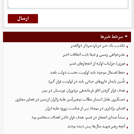
سرخط خبرها
تکذیب یک خبر درباره سردار ذوالقدر
عذرخواهی رسمی و فیفا بابت اتفاقات اخیر
فوری/ جزئیات اولیه از انفجارهای قشم
حفظ اشتغال موجود باید اولویت نخست دولت باشد
تأمین پایدار داروهای حیاتی باید در اولویت قرار گیرد
هدف قرار گرفتن اتاق‌ فرماندهی مزدوران عربستان در یمن
دستگیری عامل انتشار مطالب توهین‌آمیز علیه زائران اربعین در فضای مجازی
افشای برکناری در موساد پس از شکست پروژه علیه ایران
منشأ صدای انفجار در قشم، هدف قرار دادن اهداف متخاصم بود
آنچه رهبر شهید سال‌ها پیش دیده بودند