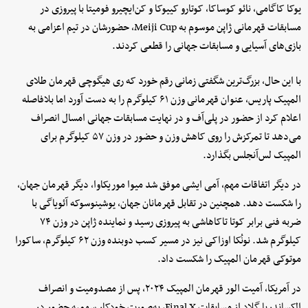
یوکا کاگامی، نائو کوساکا، کوتارو کییوکا و کن‌ایچیرو فومیتا با پیروزی در
مسابقات قهرمانی ژاپن موسوم به Meiji Cup، حضورشان در تیم اعزامی به
بازی‌های آسیایی و مسابقات جهانی را قطعی کردند.
با این حال، بزرگ‌ترین شگفتی زمانی رقم خورد که ری هیگوچی قهرمان طلای
المپیک پاریس، عنوان قهرمانی وزن ۶۱ کیلوگرم را به دست آورد اما بلافاصله
اعلام کرد از حضور در پلی‌آف و در نهایت مسابقات جهانی امسال انصراف
می‌دهد تا تمرکزش را روی کاهش وزن و حضور در وزن ۵۷ کیلوگرم برای
المپیک لس‌آنجلس بگذارد.
در دیگر اتفاقات مهم، آمی ایشی موفق شد میوا موریکاوا، دیگر قهرمان جهان،
را شکست دهد. همچنین در تقابل قهرمانان جهان، یوشینوسوکه آئویاگی با
ضربه فنی برابر کوتا تاکاهاشی به پیروزی رسید و نماینده ژاپن در وزن ۷۴
کیلوگرم شد. نونُکا اوزاکی نیز در مسیر کسب دوبنده وزن ۶۲ کیلوگرم، ساکورا
موتوکی قهرمان المپیک را شکست داد.
در آمریکا، آمیت الور قهرمان المپیک ۲۰۲۴، پس از مصدومیت و انصراف
الکساندریا گلاد از مسابقات Final X، به‌صورت خودکار سهمیه حضور در