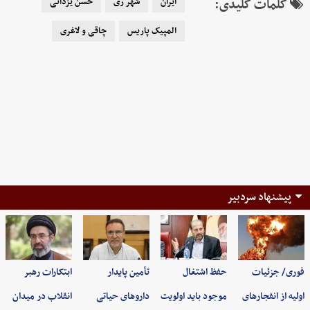
کلمات کلیدی:
ایران
شهر ری
حسن یزدانی
المپیک پاریس
چاقی و لاغری
پیشنهاد سردبیر
فوری/ جزئیات
حفظ اشتغال
تأمین پایدار
ابتکارات رهبر
اولیه از انفجارهای
موجود باید اولویت
داروهای حیاتی
انقلاب در میدان