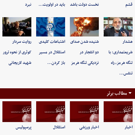
قشم
نخست دولت باشد
باید در اولویت…
نبرد
هشدار
شنیده شدن صدای
اشتباهات کلیدی
روایت سردار
شریعتمداری: با
دو انفجار در
استقلال در مسیر
کوثری از نحوه ترور
تنگه هرمز، راه
نزدیکی تنگه هرمز
باز کردن…
شهید لاریجانی
تنفس…
مطالب برتر
اخبار
اخبار ورزشی
استقلال
پرسپولیس