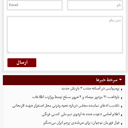
سرخط خبرها
پرسپولیس در آستانه جذب ۳ بازیکن جدید
بازداشت ۲۱ مزدور موساد و ۴ شرور مسلح توسط وزارت اطلاعات
تکذیب ادعای نماینده مجلس درباره نحوه ردزنی محل استقرار شهید لاریجانی
اعلام اسامی دعوت شده به اردوی تیم ملی کشتی فرنگی
قول قهرمان نوجوان؛ برای سربلندی پرچم ایران می‌جنگم