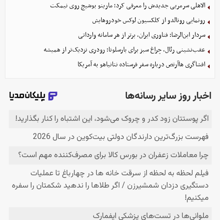
الاهلی سرمربی جدیدش را معرفی کرد؛ مارینو بوشیچ روی نیمکت
رونمایی رونالدو از کلکسیون لوکس خودروهایش
سردار ابن‌الرضا: فناوری ایران، برتر از هر سامانه وارداتی
عقب‌نشینی رئال، چراغ سبز برای بارسلونا؛ رودری نزدیک‌تر از همیشه
افشاگری هاآرتص درباره سفر فرستاده نتانیاهو به آمریکا