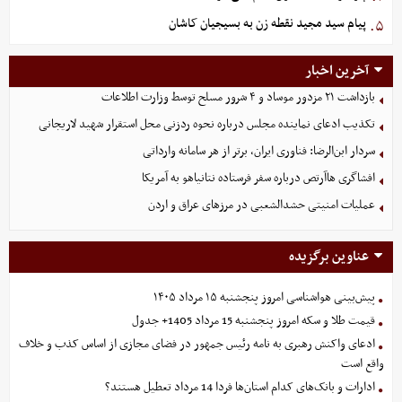
پیام سید مجید نقطه زن به بسیجیان کاشان
۵.
آخرین اخبار
بازداشت ۲۱ مزدور موساد و ۴ شرور مسلح توسط وزارت اطلاعات
تکذیب ادعای نماینده مجلس درباره نحوه ردزنی محل استقرار شهید لاریجانی
سردار ابن‌الرضا: فناوری ایران، برتر از هر سامانه وارداتی
افشاگری هاآرتص درباره سفر فرستاده نتانیاهو به آمریکا
عملیات امنیتی حشدالشعبی در مرزهای عراق و اردن
عناوین برگزیده
پیش‌بینی هواشناسی امروز پنجشنبه ۱۵ مرداد ۱۴۰۵
قیمت طلا و سکه امروز پنجشنبه 15 مرداد 1405+ جدول
ادعای واکنش رهبری به نامه رئیس جمهور در فضای مجازی از اساس کذب و خلاف
واقع است
ادارات و بانک‌های کدام استان‌ها فردا 14 مرداد تعطیل هستند؟