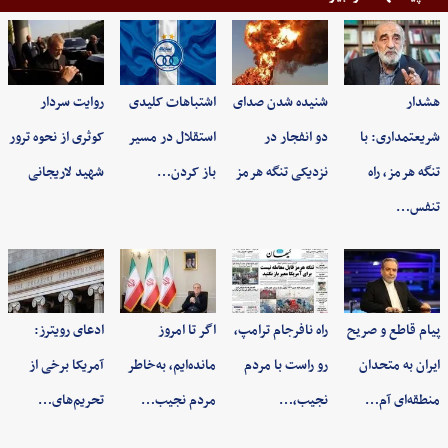
هشدار
شنیده شدن صدای
اشتباهات کلیدی
روایت سردار
شریعتمداری: با
دو انفجار در
استقلال در مسیر
کوثری از نحوه ترور
تنگه هرمز، راه
نزدیکی تنگه هرمز
باز کردن…
شهید لاریجانی
تنفس…
پیام قاطع و صریح
راه نافرجام ترامپ،
اگر تا امروز
ادعای رویترز:
ایران به متحدان
رو راست با مردم
مانده‌ایم، به‌خاطر
آمریکا برخی از
منطقه‌ای آم…
نجیب،…
مردم نجیب…
تحریم‌های…