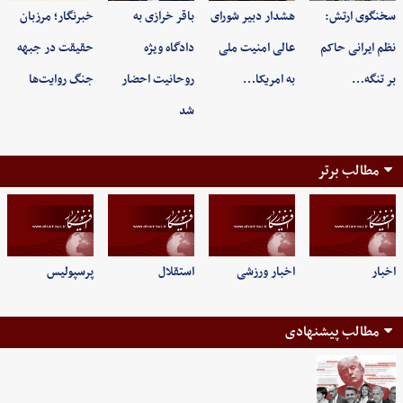
سخنگوی ارتش:
هشدار دبیر شورای
باقر خرازی به
خبرنگار؛ مرزبان
نظم ایرانی حاکم
عالی امنیت ملی
دادگاه ویژه
حقیقت در جبهه
بر تنگه…
به امریکا…
روحانیت احضار
جنگ روایت‌ها
شد
مطالب برتر
اخبار
اخبار ورزشی
استقلال
پرسپولیس
مطالب پیشنهادی