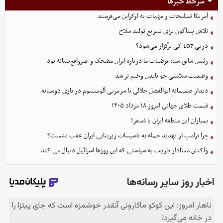
سرخط خبرها
آمریکا تسلیحات و مهمات به اوکراین می‌فرستد
تلاش پنتاگون برای تسریع تولید سلاح
دربی 107 کی برگزار می‌شود؟
رئیس سابق سیا: فرضیات ما درباره ایران مضحک و غیرواقع‌بینانه بود
وضعیت سلامتی جو بایدن وخیم تر شد
دیدار صمیمانه ابوالفضل جلالی با سرمربی آلومینیوم در بازی دوستانه
قیمت طلای جهانی امروز ۱۸ مرداد ۱۴۰۵
بمباران این منطقه ایران با فسفر!
چرا ترامپ از تهدید حمله به تاسیسات زیربنایی ایران عقب نشست؟
واکنش معنادار ظریف به سیاستی که این روزها اسرائیل دنبال می کند