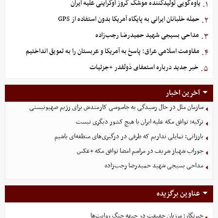
یاوه‌گویی تولیدکننده موشک کروز اوکراینی علیه ایران
۱.
حمله خلبانان ایرانی به پایگاه آمریکا بدون استفاده از GPS
۲.
مداحی بسیجی شهید حمیدرضا رجب‌زاده
۳.
مقاومت اسلامی عراق: پاسخ به آمریکا و عربستان را به تعویق انداختیم
۴.
خبر جدید درباره استعفای ذولقدر +جزئیات
۵.
آخرین اخبار
سازمان ملل در حال رسیدگی به جاسوسی کارمندش برای رژیم صهیونیستی
ترکیه: توافق مکه علیه ایران یا هیچ کشور دیگری نیست
بارزانی: تمایلی نداریم که طرفی در درگیری‌های منطقه‌ای باشیم
جوراب‌ شهباز شریف در مراسم امضا توافق‌ مکه +عکس
مداحی بسیجی شهید حمیدرضا رجب‌زاده
عناوین برگزیده
خبرنگار؛ مرزبان حقیقت در جبهه جنگ روایت‌ها