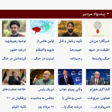
پیشنهاد سردبیر
خبرنگار؛ مرزبان
تأیید ربایش و قتل
اولین عکس از
توصیه رهبرشهید
حقیقت در جبهه
حمیدرضا
شهید والامقام
درباره حضور
جنگ روایت‌ها
رجب‌زاده
امنیت در جنگ…
فرزندانش در جنگ
افشاگری شهرام
وقتی پمپئو جواب
تبریک رئیس
خلاصه صحبت‌های
همایون: سرنوشت
حسن روحانی را
مجلس به مناسبت
پزشکیان در ۱۰۰
«من‌وتو» در…
درباره جنگ با…
۱۷ مرداد روز
ثانیه +فیلم