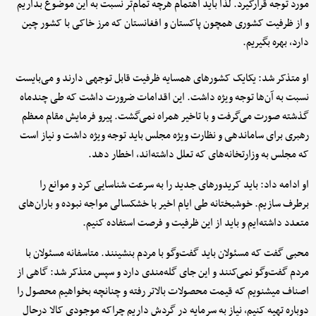
مورد توجه قرارگیرد. لذا باید اهتمام هرچه تمام‌تر نسبت به این موضوع بداریم
و از ظرفیت کشوری همچون پاکستان و افغانستان که مرز خاکی با کشور چین
دارد، بهره بگیریم.
او متذکر شد: یکایک کشورهای همسایه ظرفیت قابل توجهی دارند و می‌بایست
نسبت به آن‌ها توجه ویژه داشت. این اقدامات ضرورت داشت که طی چندماه
گذشته صورت می‌گرفت و با تاخیر همراه نمی‌گشت. پیرو فرمایش مقام معظم
رهبری برای ساماندهی و نظارت ویژه مجلس باید توجه ویژه داشت و نیاز است
که مجلس به وزارتخانه‌های که تعلل داشته‌اند، اخطار دهد.
او ادامه داد: باید کریدورهای جدید را به سرعت شناسایی کرد و موانع را
برطرف سازیم. خوشبختانه طی ایام اخیر با خشکسالی مواجه نبوده و باران‌های
متعدد داشته‌ایم و باید از این ظرفیت و فرصت استفاده کنیم.
محبی گفت که مسئولان باید گفت‌وگو با مردم بنشینند. متاسفانه مسئولان با
مردم گفت‌وگو نمی‌کنند و این جای گله‌مندی دارد و سپس متذکر شد: گاهی از
اصناف میشنویم که قیمت محصولات بالاتر رفته و چنانچه بخواهیم محصول را
دوباره تهیه کنیم، نیاز به سرمایه در گردش داریم چراکه موجودی کالا درحال