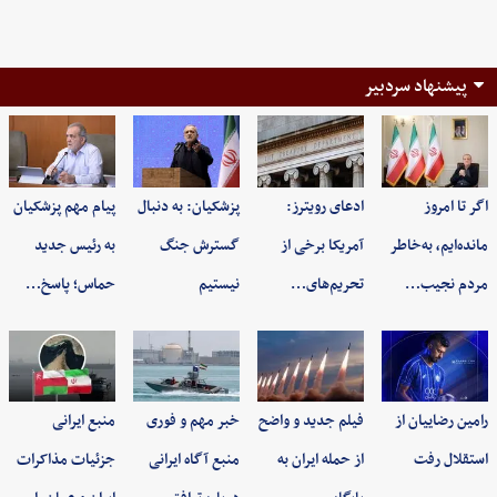
پیشنهاد سردبیر
اگر تا امروز
ادعای رویترز:
پزشکیان: به‌ دنبال
پیام مهم پزشکیان
مانده‌ایم، به‌خاطر
آمریکا برخی از
گسترش جنگ
به رئیس جدید
مردم نجیب…
تحریم‌های…
نیستیم
حماس؛ پاسخ…
رامین رضاییان از
فیلم جدید و واضح
خبر مهم و فوری
منبع ایرانی
استقلال رفت
از حمله ایران به
منبع آگاه ایرانی
جزئیات مذاکرات