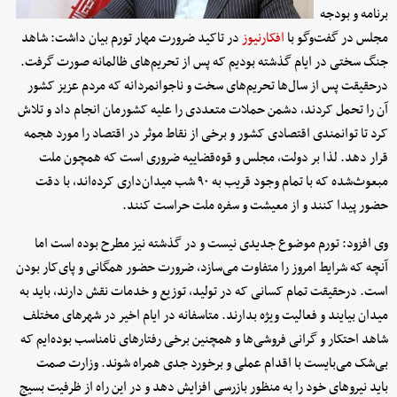
برنامه و بودجه
مجلس در گفت‌وگو با
افکارنیوز
در تاکید ضرورت مهار تورم بیان داشت: شاهد
جنگ سختی در ایام گذشته بودیم که پس از تحریم‌های ظالمانه صورت گرفت.
درحقیقت پس از سال‌ها تحریم‌های سخت و ناجوانمردانه که مردم عزیز کشور
آن‌ را تحمل کردند، دشمن حملات متعددی را علیه کشورمان انجام داد و تلاش
کرد تا توانمندی اقتصادی کشور و برخی از نقاط موثر در اقتصاد را مورد هجمه
قرار دهد. لذا بر دولت، مجلس و قوه‌قضاییه ضروری است که همچون ملت
مبعوث‌شده که با تمام وجود قریب به ۹۰ شب میدان‌داری کرده‌اند، با دقت
حضور پیدا کنند و از معیشت و سفره ملت حراست کنند.
وی افزود: تورم موضوع جدیدی نیست و در گذشته نیز مطرح بوده است اما
آنچه که شرایط امروز را متفاوت می‌سازد، ضرورت حضور همگانی و پای‌کار بودن
است. درحقیقت تمام کسانی که در تولید، توزیع و خدمات نقش دارند، باید به
میدان بیایند و فعالیت ویژه بدارند. متاسفانه در ایام اخیر در شهرهای مختلف
شاهد احتکار و گرانی فروشی‌ها و همچنین برخی رفتارهای نامناسب بوده‌ایم که
بی‌شک می‌بایست با اقدام عملی و برخورد جدی همراه شوند. وزارت صمت
باید نیروهای خود را به منظور بازرسی افزایش دهد و در این راه از ظرفیت بسیج