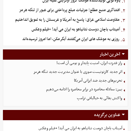
یاوه‌گویی تولیدکننده موشک کروز اوکراینی علیه ایران
۱.
افشاگری منبع مطلع؛ جزئیات مبلغ پرداختی برای عبور از تنگه هرمز
۲.
مقاومت اسلامی عراق: پاسخ به آمریکا و عربستان را به تعویق انداختیم
۳.
آمیتاب باچان دوست نتانیاهو به ایران می آید! +فیلم وعکس
۴.
روزی به موشک‌ های ایران می‌گفتند آبگرمکن، اما امروز ترسیده‌اند
۵.
آخرین اخبار
راز قدرت ایران، امنیت پایدار و بومی آن است!
اثر جدید کارتونیست سوری با عنوان مدیریت جدید تنگه هرمز
تحریم‌های جدید ضد ایرانی آمریکا
یمن: معادله محاصره در برابر محاصره را ادامه می‌دهیم
واکنش بقائی به خیالبافی ترامپ
عناوین برگزیده
آمیتاب باچان دوست نتانیاهو به ایران می آید! +فیلم وعکس