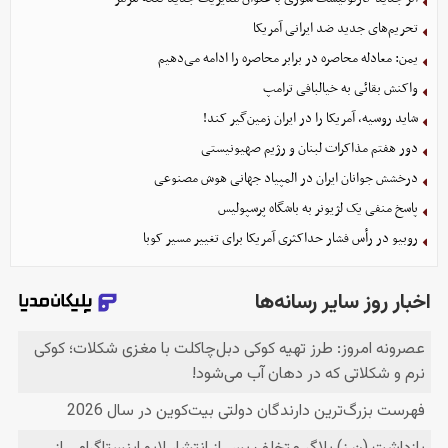
تحریم‌های جدید ضد ایرانی آمریکا
یمن: معادله محاصره در برابر محاصره را ادامه می‌دهیم
واکنش بقائی به خیالبافی ترامپ
شاید روسیه، آمریکا را در ایران زمین‌گیر کند!
دور هفتم مذاکرات لبنان و رژیم صهیونیستی
درخشش جوانان ایران در المپیاد جهانی هوش مصنوعی
پاسخ منفی یک لژیونر به باشگاه پرسپولیس
روبیو در رأس فشار حداکثری آمریکا برای تغییر مسیر کوبا