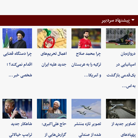
پیشنهاد سردبیر
دروازه‌بان
چرا محمد صلاح
اعمال تحریم‌های
چرا دستگاه قضایی
اسپانیایی در
ترکیه را به عربستان
جدید علیه ایران
اقدام نمی‌کند؟ ؛
یک‌قدمی بازگشت
و آمریکا…
شخصی خبر…
به اس…
تصاویر جدید از
تصویر تازه منتشر
حاج علی‌اکبری:
شاهکار جدید
پهپادهای
شده از صندلی
گزارش‌هایی از
ترامپ خیالاتی