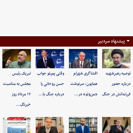
پیشنهاد سردبیر
توصیه رهبرشهید
افشاگری شهرام
وقتی پمپئو جواب
تبریک رئیس
درباره حضور
همایون: سرنوشت
حسن روحانی را
مجلس به مناسبت
فرزندانش در جنگ
«من‌وتو» در…
درباره جنگ با…
۱۷ مرداد روز
خبرنگ…