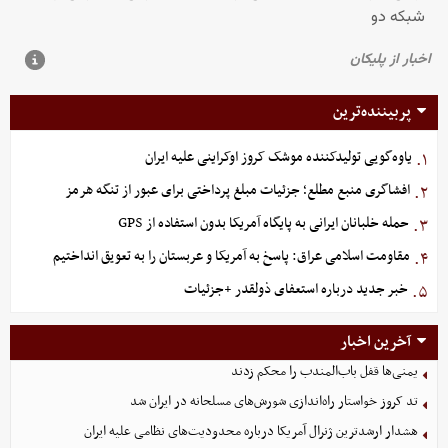
پربیننده‌ترین
یاوه‌گویی تولیدکننده موشک کروز اوکراینی علیه ایران
۱.
افشاگری منبع مطلع؛ جزئیات مبلغ پرداختی برای عبور از تنگه هرمز
۲.
حمله خلبانان ایرانی به پایگاه آمریکا بدون استفاده از GPS
۳.
مقاومت اسلامی عراق: پاسخ به آمریکا و عربستان را به تعویق انداختیم
۴.
خبر جدید درباره استعفای ذولقدر +جزئیات
۵.
آخرین اخبار
یمنی‌ها قفل باب‌المندب را محکم زدند
تد کروز خواستار راه‌اندازی شورش‌های مسلحانه در ایران شد
هشدار ارشدترین ژنرال آمریکا درباره محدودیت‌های نظامی علیه ایران