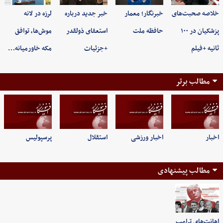
خلاصه صحبت‌های
خبرنگار؛ معمار
خبر جدید درباره
لرزه در لانه
پزشکیان در ۱۰۰
حافظه ملت
استعفای ذولقدر
موش‌ها، توافق
ثانیه +فیلم
+جزئیات
مکه خاورمیانه…
مطالب برتر
اخبار
اخبار ورزشی
استقلال
پرسپولیس
مطالب پیشنهادی
اهانت‌های ترامپ