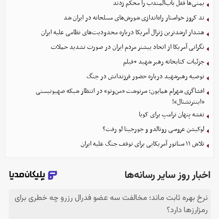
یمنی‌ها قفل باب‌المندب را محکم زدند
تد کروز خواستار راه‌اندازی شورش‌های مسلحانه در ایران شد
هشدار ارشدترین ژنرال آمریکا درباره محدودیت‌های نظامی علیه ایران
نگرانی آمریکا از اتحاد بیشتر مردم ایران در صورت تشدید حملات
جزئیات کتابخانه رهبر شهید +فیلم
توصیه رهبرشهید درباره حضور فرزندانش در جنگ
افشاگری شهرام همایون: سرنوشت «من‌وتو» در انتظار شبکه صهیونیستی
«اینترنشنال»!
نقشه پنهان ترامپ برای کوبا
لوکیشن عروسی رونالدو و جورجینا لو رفت؟
تلاش ۱۱ سناتور آمریکایی برای توقف جنگ علیه ایران