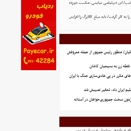
ترامپ/ این دیپلماسی نمایشی، شکست خورده
 را به کار گرفت/ باید مبلغ کالابرگ را افزایش
یان/ منظور رئیس جمهور از جمله معروفش
نقطه زن به بسیجیان کاشان
های مکرر در پی عادی‌سازی جنگ با ایران
یم ایران داد، تحقیر نصیبش شد
آزمون سخت جمهوری‌خواهان در آستانه
اق‌ فرماندهی مزدوران عربستان در یمن