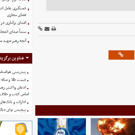
دستگیری عامل انتش
فضای مجازی
افشای برکناری در 
منشأ صدای انفجار
آنچه رهبر شهید سا
عناوین برگزید
پیش‌بینی هواشناسی امروز
قیمت طلا و سکه امروز پنجشنب
ادعای واکنش رهبر
اساس کذب و خلاف 
ادارات و بانک‌های کدام استان
پیچیدن نوای «یالث