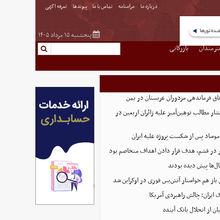
درباره ما
مرامنامه
تماس با ما
پیوندها
تعرفه اگهی
پنجشنبه ۱۵ مرداد ۱۴۰۵
نرمندان
بازرگانی
اق‌ فرماندهی مزدوران عربستان در یمن
ار مطالب توهین‌آمیز علیه زائران اربعین در
موساد پس از شکست پروژه علیه ایران
 در قشم، هدف قرار دادن اهداف متخاصم بود
ل‌ها پیش دیده بودند
 باز هم خواستار آتش‌بس فوری در اوکراین شد
ایران؛ چالش راهبردی آمریکا
ن از انحلال بانک آینده