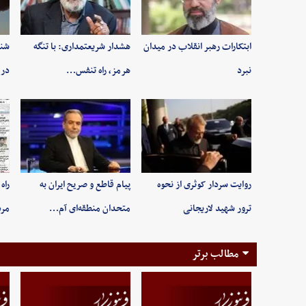
ابتکارات رهبر انقلاب در میدان
هشدار شریعتمداری: با تنگه
شنی
نبرد
هرمز، راه تنفس…
در 
روایت سردار کوثری از نحوه
پیام قاطع و صریح ایران به
راه
ترور شهید لاریجانی
متحدان منطقه‌ای آم…
مر
مطالب برتر