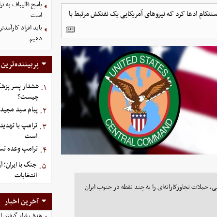
پاسخ قالیباف به 
نتکام ادعا کرد که نیروهای آمریکایی یک نفتکش مرتبط با
است
باید افراد کارآمدتر
دهیم
پربیننده‌ترین
هشدار پسر پزشک
۱.
چیست؟
پیام سید مجید 
۲.
ترامپ با تهدید
۳.
است
ترامپ وعده تسل
۴.
جنگ با ایران؛ 
۵.
انتخابات
، حملات تجاوزکارانه‌ای را به چند نقطه در جنوب ایران
آخرین اخبار
هدف قرار گرفتن ات