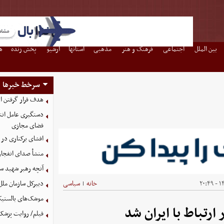
بین الملل
اجتماعی
فرهنگ و هنر
مذهبی
استانها
آرشیو
پخش زنده
ه
سرخط خبرها
هدف قرار گرفتن ات
دستگیری عامل انتش
فضای مجازی
افشای برکناری در 
منشأ صدای انفجار
آنچه رهبر شهید سا
۱۴۰
خانه
سیاسی
دبیرکل سازمان ملل
|
موشک‌های بالستیک 
تباط با ایران شد
فیلم/ روایت پزشکیا