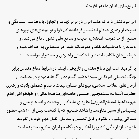
تاریخ‌سازی ایران مقتدر افزودند.
این نبرد نشان داد که ملت ایران در برابر تهدید و تجاوز، با وحدت، ایستادگی و
تبعیت از رهبری معظم انقلاب و فرمانده کل قوا و توانمندی‌های نیروهای
مسلح، از حاکمیت، استقلال، امنیت و منافع ملی کشور دفاع می‌کند. و
دشمنان با محاسبات غلط و متوهمانه خود، در دستیابی به اهداف شوم و
شیطانی‌شان ناکام ماندند و با شکستی راهبردی و خفت‌وار مواجه شدند.
با گرامیداشت این دفاع مقدس و تاریخی، اینک در شرایط دفاع مقدس برابر
جنگ تحمیلی امریکایی سوم؛ حضور گسترده و آگاهانه مردم در حمایت از
آرمان‌های انقلاب اسلامی، نیروهای مسلح، بیعت با مقام عظمای ولایت و رهبری
حضرت آیت‌الله سیدمجتبی حسینی خامنه‌ای(مدظله‌العالی) و خونخواهی امام
شهید(اعلیالله‌مقام‌الشریف) جلوه‌ای ماندگار از وحدت و انسجام ملی و
پشتیبانی از مسیر مقاومت را شاهد هستیم که با گذشت بیش از ۱۰۰ شب حضور
میدانی پرشور، با شکوه و قابل تحسین و ستایش، نقش مهم خود در تقویت
قدرت بازدارندگی کشور را آشکار و در نگاه جهانیان تحکیم بخشیده است.