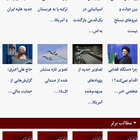
بین دولت و
اسپانیایی در
ترکیه را به عربستان
جدید علیه ایران
نیروهای مسلح
یک‌قدمی بازگشت
و آمریکا…
نیست
به اس…
چرا دستگاه قضایی
تصاویر جدید از
تصویر تازه منتشر
حاج علی‌اکبری:
اقدام نمی‌کند؟ ؛
پهپادهای
شده از صندلی
گزارش‌هایی از
شخصی خبر…
منهدم‌شده
اف۱۵…
حمایت مالی…
آمریکا…
مطالب برتر