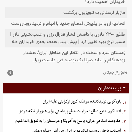
پربیننده‌ترین
یاوه‌گویی تولیدکننده موشک کروز اوکراینی علیه ایران
۱.
افشاگری منبع مطلع؛ جزئیات مبلغ پرداختی برای عبور از تنگه هرمز
۲.
مقاومت اسلامی عراق: پاسخ به آمریکا و عربستان را به تعویق انداختیم
۳.
آمیتاب باچان دوست نتانیاهو به ایران می آید! +فیلم وعکس
۴.