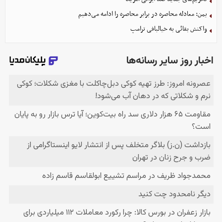
یمن: معادله محاصره در برابر محاصره را ادامه می‌دهیم
واکنش بقائی به خیالبافی ترامپ