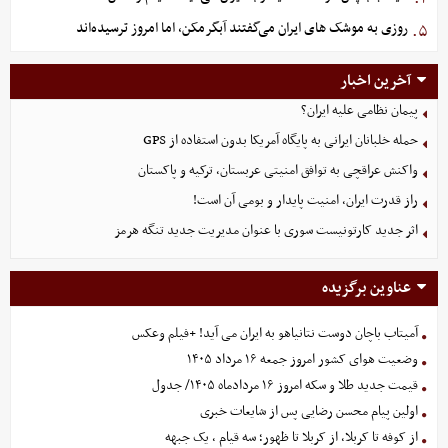
روزی به موشک‌ های ایران می‌گفتند آبگرمکن، اما امروز ترسیده‌اند
۵.
آخرین اخبار
پیمان نظامی علیه ایران؟
حمله خلبانان ایرانی به پایگاه آمریکا بدون استفاده از GPS
واکنش عراقچی به توافق امنیتی عربستان، ترکیه و پاکستان
راز قدرت ایران، امنیت پایدار و بومی آن است!
اثر جدید کارتونیست سوری با عنوان مدیریت جدید تنگه هرمز
عناوین برگزیده
آمیتاب باچان دوست نتانیاهو به ایران می آید! +فیلم وعکس
وضعیت هوای کشور امروز جمعه ۱۶ مرداد ۱۴۰۵
قیمت جدید طلا و سکه امروز ۱۶ مردادماه ۱۴۰۵/ جدول
اولین پیام محسن رضایی پس از شایعات خبری
از کوفه تا کربلا، از کربلا تا ظهور؛ سه قیام ، یک جبهه