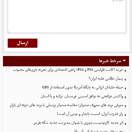
سرخط خبرها
خرید اکانت ظرفیتی PS5 و PS4؛ راهی اقتصادی برای تجربه بازی‌های محبوب
پیمان نظامی علیه ایران؟
حمله خلبانان ایرانی به پایگاه آمریکا بدون استفاده از GPS
واکنش عراقچی به توافق امنیتی عربستان، ترکیه و پاکستان
معرفی برند های معروف سشوار؛ مقایسه سشوار پرنسلی با برند های حرفه ای بازار
راز قدرت ایران، امنیت پایدار و بومی آن است!
اثر جدید کارتونیست سوری با عنوان مدیریت جدید تنگه هرمز
تحریم‌های جدید ضد ایرانی آمریکا