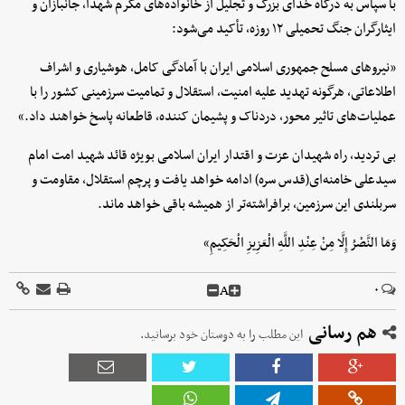
با سپاس به درگاه خدای بزرگ و تجلیل از خانواده‌های مکرم شهدا، جانبازان و
ایثارگران جنگ تحمیلی ۱۲ روزه، تأکید می‌شود:
«نیروهای مسلح جمهوری اسلامی ایران با آمادگی کامل، هوشیاری و اشراف
اطلاعاتی، هرگونه تهدید علیه امنیت، استقلال و تمامیت سرزمینی کشور را با
عملیات‌های تاثیر محور، دردناک و پشیمان کننده، قاطعانه پاسخ خواهند داد.»
بی تردید، راه شهیدان عزت و اقتدار ایران اسلامی بویژه قائد شهید امت امام
سیدعلی خامنه‌ای(قدس سره) ادامه خواهد یافت و پرچم استقلال، مقاومت و
سربلندی این سرزمین، برافراشته‌تر از همیشه باقی خواهد ماند.
وَمَا النَّصْرُ إِلَّا مِنْ عِنْدِ اللَّهِ الْعَزِیزِ الْحَکِیمِ»
A
۰
هم رسانی
این مطلب را به دوستان خود برسانید.