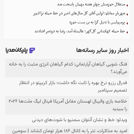
ستقلال خوزستان چهار هفته مهمان پایتخت شد
شهریار مغانلو؛ اولین آقای گل سال‌های اخیر در خط حمله تراکتور
پرسپولیس با دنیل گرا به بن بست خورد
خط حمله کهکشانی گل‌گهر؛ عالیشاه آمد، رقبا به دردسر افتادند