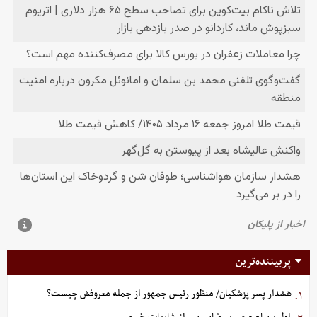
پربیننده‌ترین
هشدار پسر پزشکیان/ منظور رئیس جمهور از جمله معروفش چیست؟
۱.