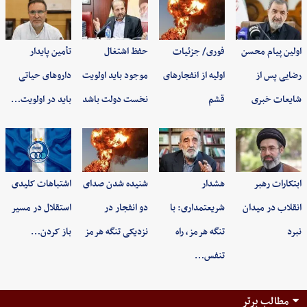
اولین پیام محسن
فوری/ جزئیات
حفظ اشتغال
تأمین پایدار
رضایی پس از
اولیه از انفجارهای
موجود باید اولویت
داروهای حیاتی
شایعات خبری
قشم
نخست دولت باشد
باید در اولویت…
ابتکارات رهبر
هشدار
شنیده شدن صدای
اشتباهات کلیدی
انقلاب در میدان
شریعتمداری: با
دو انفجار در
استقلال در مسیر
نبرد
تنگه هرمز، راه
نزدیکی تنگه هرمز
باز کردن…
تنفس…
مطالب برتر