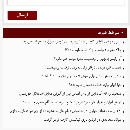
سرخط خبرها
اصرار مهدی تارتار کارساز شد؛ پرسپولیس دوباره سراغ مدافع نساجی رفت
چاک شومر: ترامپ از کدام سیاره آمده؟!
آیا رئیس‌جمهور از وضعیت سفره مردم خبر دارد؟
تصمیم تازه مهدی تارتار برای لو رفتن ترکیب پرسپولیس
مردی که عربستان برای سرش ۵ میلیون دلار جایزه گذاشت
چرا ایران وارد جنگ تحمیلی سوم شد؟
تمجید رسانه آلبانیایی از یاسر آسانی پس از گلزنی مقابل استقلال خوزستان
توافق ایران و عمان در مورد هرمز؛ یک پیشرفت، اما گام بعدی چیست؟
ادعای محمدباقر خرازی در خصوص فیلم های منتشرشده از وی در فضای مجازی
میلاد محمدی در اولین بازی فیکسش کارت قرمز گرفت