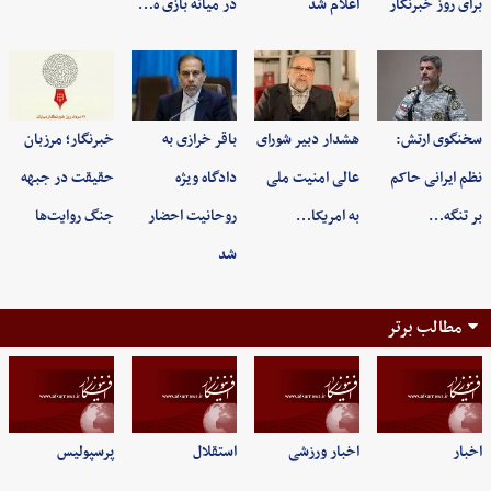
برای روز خبرنگار
اعلام شد
در میانه بازی ه…
سخنگوی ارتش:
هشدار دبیر شورای
باقر خرازی به
خبرنگار؛ مرزبان
نظم ایرانی حاکم
عالی امنیت ملی
دادگاه ویژه
حقیقت در جبهه
بر تنگه…
به امریکا…
روحانیت احضار
جنگ روایت‌ها
شد
مطالب برتر
اخبار
اخبار ورزشی
استقلال
پرسپولیس