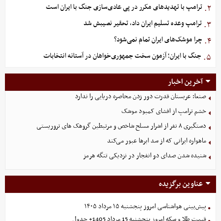
ترامپ با تهدیدهای مکرر در پی عادی‌سازی جنگ با ایران است
۲.
ترامپ وعده تسلیم ایران داد، تحقیر نصیبش شد
۳.
چرا موشک‌های ایران تمام نمی‌شود؟
۴.
جنگ با ایران؛ آزمون سخت جمهوری‌خواهان در آستانه انتخابات
۵.
آخرین اخبار
صنعا: عربستان قدرت دور زدن محاصره دریایی را ندارد
خشم ترامپ از افشای کمبود موشک
دستگیری ۸ نفر از اشرار مسلح شاخص و مرتبطین گروهک های تروریستی
ماهواره ایرانی که از سد ابرها عبور می‌کند
شنیده شدن صدای دو انفجار در نزدیکی تنگه هرمز
عناوین برگزیده
پیش‌بینی هواشناسی امروز پنجشنبه ۱۵ مرداد ۱۴۰۵
قیمت طلا و سکه امروز پنجشنبه 15 مرداد 1405+ جدول