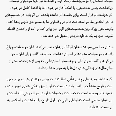
نسبت، مماتش را نیز سرچشمه برکت کرد. وظیفه ما نیز تنها سوگواری نیست.
بزرگداشت چنین شخصیتی، با اشک آغاز می‌شود، اما با اقتدا کامل می‌شود.
اگر شهادت او قرار است برای جامعه اثر داشته باشد، این اثر باید در تصمیم‌های
ما، در اخلاص ما، در استقامت ما و در وفاداری ما به مسیر حق ظهور پیدا کند.
وگرنه، حتی بزرگ‌ترین شخصیت‌های الهی نیز برای کسانی که از راهشان فاصله
بگیرند، تنها به یک خاطره تاریخی تبدیل خواهند شد.
مردان خدا نمی‌میرند؛ میدان اثرگذاری‌شان تغییر می‌کند. آنان در حیات، چراغ
راه‌اند و در ممات، ستاره‌های آسمان هدایت. خداوند، گاه با زبان آنان سخن
می‌گوید و گاه با خون آنان. و چه بسیار انسان‌هایی که پس از شهادت، بیش از
تمام سال‌های زندگی‌شان، دل‌ها را به سوی خدا برده‌اند.
اگر خداوند به بنده‌ای چنین شأنی عطا کند که بودن و رفتنش هر دو برای دین،
امت و تاریخ منشأ خیر باشد، باید دانست که او از مرز زندگی عادی عبور کرده و
به مرتبه‌ای رسیده است که «حیات» و «ممات» او، هر دو لله و فی الله است؛ و
این همان مقامی است که اولیای الهی در طول تاریخ، با مجاهدت و اخلاص به
آن دست یافته‌اند.