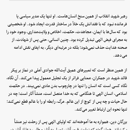
رهبر شهید انقلاب از همین سنخ انسان‌هاست. او تنها یک مدیر سیاسی یا
فرمانده نبود که با فقدانش یک خلأ در ساختار قدرت ایجاد شود. او شخصیتی
بود که سال‌ها با ایمان، مجاهدت، حکمت، اخلاص و ولایت‌مداری، وجود خود را
به مجرای فیض الهی تبدیل کرده بود. چنین انسانی، حتی پس از شهادت، از
صحنه هدایت حذف نمی‌شود؛ بلکه در مرتبه‌ای دیگر، به ایفای نقش ادامه
می‌دهد.
از همین منظر است که تعبیرهای عمیق آیت‌الله جوادی آملی در نماز بر پیکر
قائد شهید در جمکران، معنایی فراتر از یک تجلیل معمول پیدا می‌کند. آن نگاه،
نگاه کسی است که انسان را تنها در چارچوب بدن مادی نمی‌بیند. در حکمت
اسلامی، انسان الهی تا هنگامی که به خدا متصل است، منشأ آثار است؛ چه در
حال حیات و چه پس از کوچ از این عالم. مرگ، رابطه او را با عالم قطع نمی‌کند؛
تنها نحوه این ارتباط تغییر می‌کند.
بزرگان دین، همواره به ما آموخته‌اند که اولیای الهی پس از رحلت نیز منشأ
برکت‌اند. همان‌گونه که زیارت قبور آنان، توسل به آنان و طلب دعا از آنان در