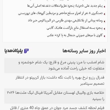
پیام جدید علی تاجرنیا؛ پنجره نقل‌وانتقالات دغدغه اصلی آبی‌ها
دستگیری ۸ نفر از اشرار مسلح شاخص و مرتبطین گروهک های تروریستی
رسانه یونانی از بلاتکلیفی مهدی طارمی در المپیاکوس خبر داد
پنجره بسته استقلال مانع بازگشت هافبک گابنی
گاوی با موهای صورتی جنجال به پا کرد+ عکس