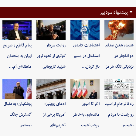
پیشنهاد سردبیر
شنیده شدن صدای
اشتباهات کلیدی
روایت سردار
پیام قاطع و صریح
دو انفجار در
استقلال در مسیر
کوثری از نحوه ترور
ایران به متحدان
نزدیکی تنگه هرمز
باز کردن…
شهید لاریجانی
منطقه‌ای آم…
راه نافرجام ترامپ،
اگر تا امروز
ادعای رویترز:
پزشکیان: به‌ دنبال
رو راست با مردم
مانده‌ایم، به‌خاطر
آمریکا برخی از
گسترش جنگ
نجیب،…
مردم نجیب…
تحریم‌های…
نیستیم