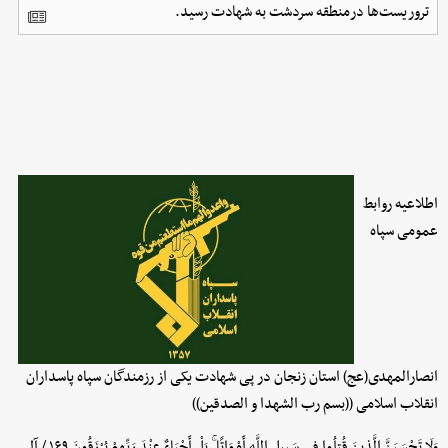
تروریست‌ها درمنطقه سردشت به شهادت رسید.
اطلاعیه روابط
عمومی سپاه
انصارالمهدی(عج) استان زنجان در پی شهادت یکی از رزمندگان سپاه پاسداران
انقلاب اسلامی ((بسم رب الشهدا و الصدقین))
وَلَا تَحْسَبَنَّ الَّذِینَ قُتِلُوا فِی سَبِیلِ اللَّهِ أَمْوَاتًا ۚ بَلْ أَحْیَاءٌ عِنْدَ رَبِّهِمْ یُرْزَقُونَ ۱۶۹ / آل