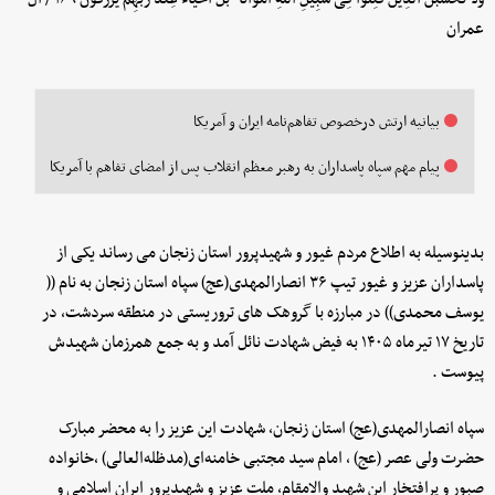
عمران
بیانیه ارتش درخصوص تفاهم‌نامه ایران و آمریکا
پیام مهم سپاه پاسداران به رهبر معظم انقلاب پس از امضای تفاهم با آمریکا
بدینوسیله به اطلاع مردم غیور و شهیدپرور استان زنجان می رساند یکی از
پاسداران عزیز و غیور تیپ ۳۶ انصارالمهدی(عج) سپاه استان زنجان به نام ((
یوسف محمدی)) در مبارزه با گروهک های تروریستی در منطقه سردشت، در
تاریخ ۱۷ تیرماه ۱۴۰۵ به فیض شهادت نائل آمد و به جمع همرزمان شهیدش
پیوست .
سپاه انصارالمهدی(عج) استان زنجان، شهادت این عزیز را به محضر مبارک
حضرت ولی عصر (عج) ، امام سید مجتبی خامنه‌ای(مدظله‌العالی) ،خانواده‌
صبور و پرافتخار این شهید والامقام، ملت عزیز و شهیدپرور ایران اسلامی و