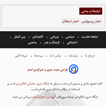
تبلیغات متنی
اخبار پرسپولیس
اخبار استقلال
صفحه نخست
سیاسی
ورزشی
اقتصادی
بین الملل
اجتماعی
فرهنگ و هنر
مذهبی
درباره ما
مرامنامه
تماس با ما
پیوندها
تعرفه اگهی
طراحی سایت خبری و خبرگزاری آسام
کلیه حقوق مادی و معنوی این سایت متعلق به
پایگاه خبری تحلیلی افکارنیوز
است و
استفاده از مطالب با ذکر منبع بلامانع است.
پایگاه خبری افکارخبر توسط سرورهای
گروه نرم افزاری آسام
میزبانی می شود.