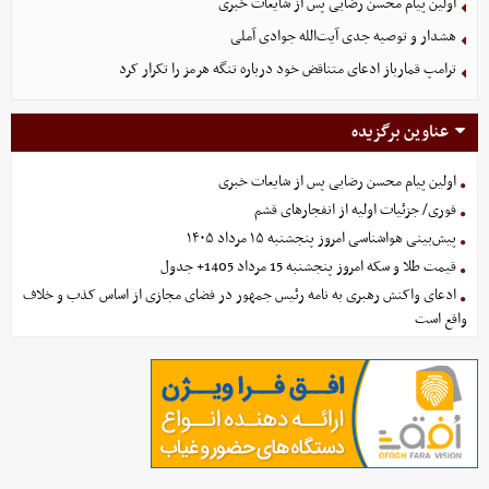
اولین پیام محسن رضایی پس از شایعات خبری
هشدار و توصیه جدی آیت‌الله جوادی آملی
ترامپ قمارباز ادعای متناقض خود درباره تنگه هرمز را تکرار کرد
عناوین برگزیده
اولین پیام محسن رضایی پس از شایعات خبری
فوری/ جزئیات اولیه از انفجارهای قشم
پیش‌بینی هواشناسی امروز پنجشنبه ۱۵ مرداد ۱۴۰۵
قیمت طلا و سکه امروز پنجشنبه 15 مرداد 1405+ جدول
ادعای واکنش رهبری به نامه رئیس جمهور در فضای مجازی از اساس کذب و خلاف
واقع است