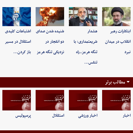
ابتکارات رهبر
هشدار
شنیده شدن صدای
اشتباهات کلیدی
انقلاب در میدان
شریعتمداری: با
دو انفجار در
استقلال در مسیر
نبرد
تنگه هرمز، راه
نزدیکی تنگه هرمز
باز کردن…
تنفس…
مطالب برتر
اخبار
اخبار ورزشی
استقلال
پرسپولیس