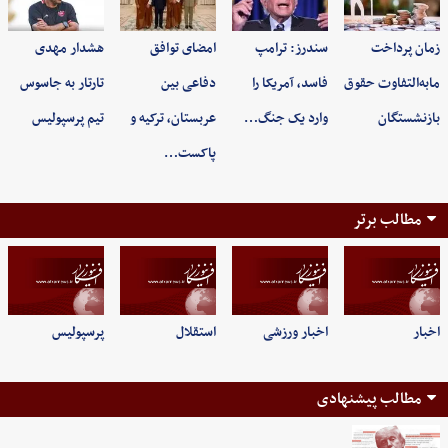
زمان پرداخت
سندرز: ترامپ
امضای توافق
هشدار مهدی
مابه‌التفاوت حقوق
فاسد، آمریکا را
دفاعی بین
تارتار به جاسوس
بازنشستگان
وارد یک جنگ…
عربستان، ترکیه و
تیم پرسپولیس
پاکست…
مطالب برتر
اخبار
اخبار ورزشی
استقلال
پرسپولیس
مطالب پیشنهادی