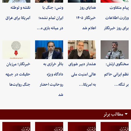
پیام متفاوت
هدایای روز
ونس: جنگ با
نقشه و توطئه
وزارت اطلاعات
خبرنگار ۱۴۰۵
ایران تمام نشده؛
آمریکا برای عراق
برای روز خبرنگار
اعلام شد
در میانه بازی ه…
سخنگوی ارتش:
هشدار دبیر شورای
باقر خرازی به
خبرنگار؛ مرزبان
نظم ایرانی حاکم
عالی امنیت ملی
دادگاه ویژه
حقیقت در جبهه
بر تنگه…
به امریکا…
روحانیت احضار
جنگ روایت‌ها
شد
مطالب برتر