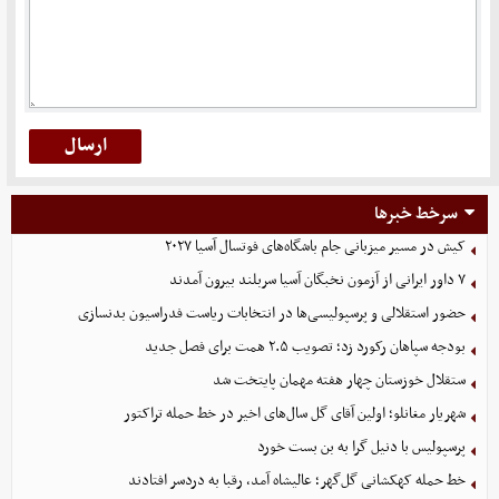
سرخط خبرها
کیش در مسیر میزبانی جام باشگاه‌های فوتسال آسیا ۲۰۲۷
۷ داور ایرانی از آزمون نخبگان آسیا سربلند بیرون آمدند
حضور استقلالی و پرسپولیسی‌ها در انتخابات ریاست فدراسیون بدنسازی
بودجه سپاهان رکورد زد؛ تصویب ۲.۵ همت برای فصل جدید
ستقلال خوزستان چهار هفته مهمان پایتخت شد
شهریار مغانلو؛ اولین آقای گل سال‌های اخیر در خط حمله تراکتور
پرسپولیس با دنیل گرا به بن بست خورد
خط حمله کهکشانی گل‌گهر؛ عالیشاه آمد، رقبا به دردسر افتادند