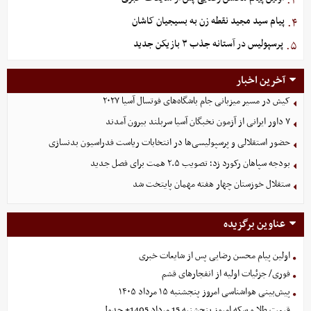
۳.
پیام سید مجید نقطه زن به بسیجیان کاشان
۴.
پرسپولیس در آستانه جذب ۳ بازیکن جدید
۵.
آخرین اخبار
کیش در مسیر میزبانی جام باشگاه‌های فوتسال آسیا ۲۰۲۷
۷ داور ایرانی از آزمون نخبگان آسیا سربلند بیرون آمدند
حضور استقلالی و پرسپولیسی‌ها در انتخابات ریاست فدراسیون بدنسازی
بودجه سپاهان رکورد زد؛ تصویب ۲.۵ همت برای فصل جدید
ستقلال خوزستان چهار هفته مهمان پایتخت شد
عناوین برگزیده
اولین پیام محسن رضایی پس از شایعات خبری
فوری/ جزئیات اولیه از انفجارهای قشم
پیش‌بینی هواشناسی امروز پنجشنبه ۱۵ مرداد ۱۴۰۵
قیمت طلا و سکه امروز پنجشنبه 15 مرداد 1405+ جدول