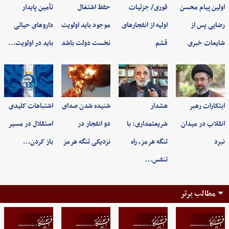
اولین پیام محسن
فوری/ جزئیات
حفظ اشتغال
تأمین پایدار
رضایی پس از
اولیه از انفجارهای
موجود باید اولویت
داروهای حیاتی
شایعات خبری
قشم
نخست دولت باشد
باید در اولویت…
ابتکارات رهبر
هشدار
شنیده شدن صدای
اشتباهات کلیدی
انقلاب در میدان
شریعتمداری: با
دو انفجار در
استقلال در مسیر
نبرد
تنگه هرمز، راه
نزدیکی تنگه هرمز
باز کردن…
تنفس…
مطالب برتر