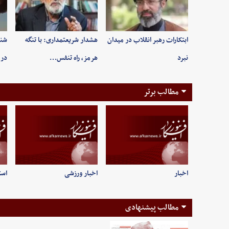
ابتکارات رهبر انقلاب در میدان
هشدار شریعتمداری: با تنگه
شنی
نبرد
هرمز، راه تنفس…
در 
مطالب برتر
اخبار
اخبار ورزشی
است
مطالب پیشنهادی