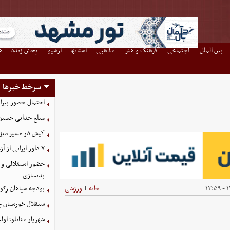
بین الملل
اجتماعی
فرهنگ و هنر
مذهبی
استانها
آرشیو
پخش زنده
ه
سرخط خبرها
احتمال حضور بیرا
مبلغ جدایی حسین 
کیش در مسیر میزبانی
۷ داور ایرانی از آزمون نخبگان آسیا سربلند بیرون آمدند
حضور استقلالی و 
بدنسازی
۱۴
خانه
ورزشی
بودجه سپاهان رکورد زد؛ تصویب
|
ستقلال خوزستان چ
شهریار مغانلو؛ اول