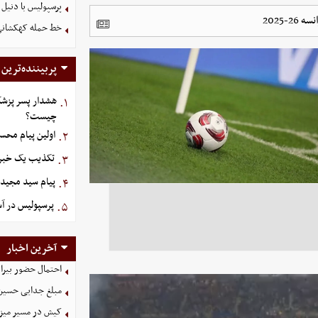
پرسپولیس با دنیل 
2025
خط حمله کهکشانی گ
پربیننده‌ترین
هشدار پسر پزشک
۱.
چیست؟
اولین پیام محس
۲.
تکذیب یک خبر د
۳.
پیام سید مجید 
۴.
پرسپولیس در آستانه ج
۵.
آخرین اخبار
احتمال حضور بیرا
مبلغ جدایی حسین 
کیش در مسیر میزبانی