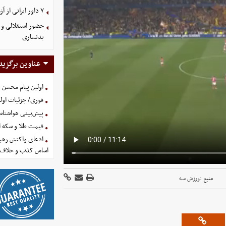
۷ داور ایرانی از آزمون نخبگان آسیا سربلند بیرون آمدند
حضور استقلالی و 
بدنسازی
عناوین برگزید
اولین پیام محسن 
فوری/ جزئیات اولی
پیش‌بینی هواشناسی امروز
قیمت طلا و سکه امروز پنجشنب
ادعای واکنش رهبر
اساس کذب و خلاف 
منبع :
ورزش سه