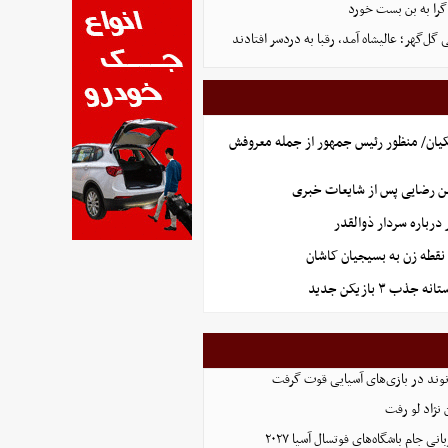
گرا به بن بست خورد
ل‌گهر؛ عالیشاه آمد، رقبا به دردسر افتادند
یان/ منظور رئیس جمهور از جمله معروفش
ن رضایی پس از شایعات خبری
رباره سردار ذوالقدر
نقطه زن به بسیجیان کاشان
ذب ۳ بازیکن جدید
نوند در بازی‌های آسیایی قوت گرفت
نژاد لو رفت
 جام باشگاه‌های فوتسال آسیا ۲۰۲۷