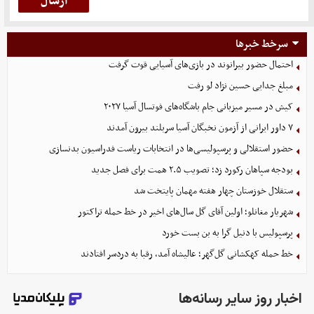
سرخط خبرها
احتمال حضور بیرانوند در بازی‌های آسیایی قوت گرفت
مبلغ جدایی حسین نژاد لو رفت
کیش در مسیر میزبانی جام باشگاه‌های فوتسال آسیا ۲۰۲۷
۷ داور ایرانی از آزمون نخبگان آسیا سربلند بیرون آمدند
حضور استقلالی و پرسپولیسی‌ها در انتخابات ریاست فدراسیون بدنسازی
بودجه سپاهان رکورد زد؛ تصویب ۲.۵ همت برای فصل جدید
ستقلال خوزستان چهار هفته مهمان پایتخت شد
شهریار مغانلو؛ اولین آقای گل سال‌های اخیر در خط حمله تراکتور
پرسپولیس با دنیل گرا به بن بست خورد
خط حمله کهکشانی گل‌گهر؛ عالیشاه آمد، رقبا به دردسر افتادند