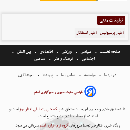
تبلیغات متنی
اخبار پرسپولیس
اخبار استقلال
صفحه نخست
سیاسی
ورزشی
اقتصادی
بین الملل
اجتماعی
فرهنگ و هنر
مذهبی
درباره ما
مرامنامه
تماس با ما
پیوندها
تعرفه اگهی
طراحی سایت خبری و خبرگزاری آسام
کلیه حقوق مادی و معنوی این سایت متعلق به
پایگاه خبری تحلیلی افکارنیوز
است و
استفاده از مطالب با ذکر منبع بلامانع است.
پایگاه خبری افکارخبر توسط سرورهای
گروه نرم افزاری آسام
میزبانی می شود.