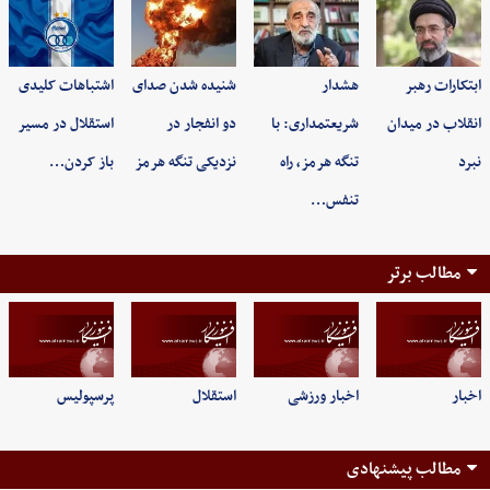
ابتکارات رهبر
هشدار
شنیده شدن صدای
اشتباهات کلیدی
انقلاب در میدان
شریعتمداری: با
دو انفجار در
استقلال در مسیر
نبرد
تنگه هرمز، راه
نزدیکی تنگه هرمز
باز کردن…
تنفس…
مطالب برتر
اخبار
اخبار ورزشی
استقلال
پرسپولیس
مطالب پیشنهادی