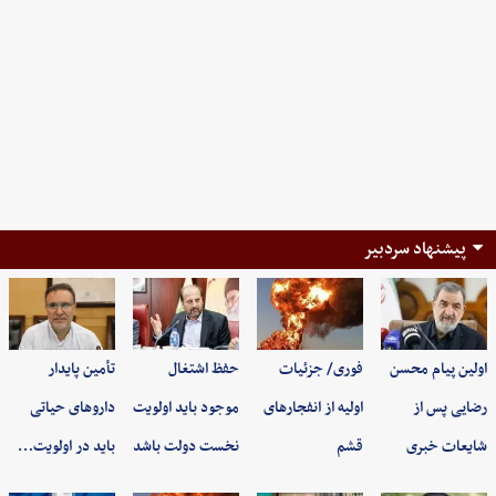
پیشنهاد سردبیر
اولین پیام محسن
فوری/ جزئیات
حفظ اشتغال
تأمین پایدار
رضایی پس از
اولیه از انفجارهای
موجود باید اولویت
داروهای حیاتی
شایعات خبری
قشم
نخست دولت باشد
باید در اولویت…