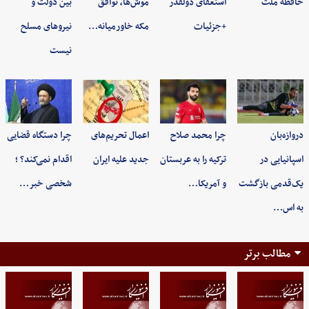
حافظه ملت
استعفای ذولقدر
موش‌ها، توافق
بین دولت و
+جزئیات
مکه خاورمیانه…
نیروهای مسلح
نیست
دروازه‌بان
چرا محمد صلاح
اعمال تحریم‌های
چرا دستگاه قضایی
اسپانیایی در
ترکیه را به عربستان
جدید علیه ایران
اقدام نمی‌کند؟ ؛
یک‌قدمی بازگشت
و آمریکا…
شخصی خبر…
به اس…
مطالب برتر