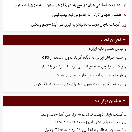
مقاومت اسلامی عراق: پاسخ به آمریکا و عربستان را به تعویق انداختیم
۳.
هشدار مهدی تارتار به جاسوس تیم پرسپولیس
۴.
آمیتاب باچان دوست نتانیاهو به ایران می آید! +فیلم وعکس
۵.
آخرین اخبار
پیمان نظامی علیه ایران؟
حمله خلبانان ایرانی به پایگاه آمریکا بدون استفاده از GPS
واکنش عراقچی به توافق امنیتی عربستان، ترکیه و پاکستان
راز قدرت ایران، امنیت پایدار و بومی آن است!
اثر جدید کارتونیست سوری با عنوان مدیریت جدید تنگه هرمز
عناوین برگزیده
آمیتاب باچان دوست نتانیاهو به ایران می آید! +فیلم وعکس
وضعیت هوای کشور امروز جمعه ۱۶ مرداد ۱۴۰۵
قیمت جدید طلا و سکه امروز ۱۶ مردادماه ۱۴۰۵/ جدول