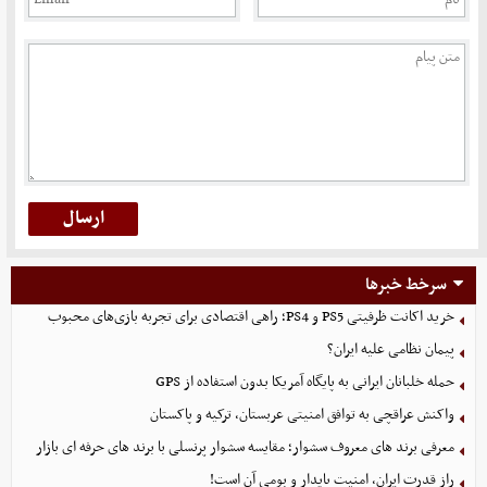
سرخط خبرها
خرید اکانت ظرفیتی PS5 و PS4؛ راهی اقتصادی برای تجربه بازی‌های محبوب
پیمان نظامی علیه ایران؟
حمله خلبانان ایرانی به پایگاه آمریکا بدون استفاده از GPS
واکنش عراقچی به توافق امنیتی عربستان، ترکیه و پاکستان
معرفی برند های معروف سشوار؛ مقایسه سشوار پرنسلی با برند های حرفه ای بازار
راز قدرت ایران، امنیت پایدار و بومی آن است!