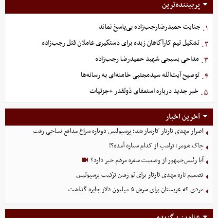
پربیننده‌ترین
جنایت حمیدرضارجب‌زاده بی‌پاسخ نماند
۱.
تشکیل تیم کارآگاهان زبده برای دستگیری عاملان قتل رجب‌زاده
۲.
مداحی بسیجی شهید حمیدرضا رجب‌زاده
۳.
توصیح آیت‌الله سیدمجتبی خامنه‌ای به رسانه‌ها
۴.
خبر جدید درباره استعفای ذولقدر +جزئیات
۵.
آخرین اخبار
اصرار مهدی تارتار کارساز شد؛ پرسپولیس دوباره سراغ مدافع نساجی رفت
چاک شومر: ترامپ از کدام سیاره آمده؟!
آیا رئیس‌جمهور از وضعیت سفره مردم خبر دارد؟
تصمیم تازه مهدی تارتار برای لو رفتن ترکیب پرسپولیس
مردی که عربستان برای سرش ۵ میلیون دلار جایزه گذاشت
عناوین برگزیده