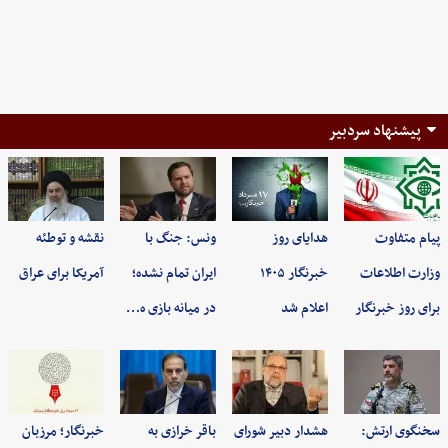
پیشنهاد سردبیر
پیام متفاوت
هدایای روز
ونس: جنگ با
نقشه و توطئه
وزارت اطلاعات
خبرنگار ۱۴۰۵
ایران تمام نشده؛
آمریکا برای عراق
برای روز خبرنگار
اعلام شد
در میانه بازی ه…
سخنگوی ارتش:
هشدار دبیر شورای
باقر خرازی به
خبرنگار؛ مرزبان