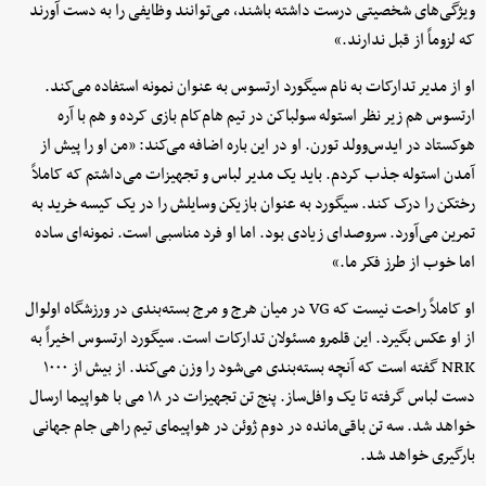
ویژگی‌های شخصیتی درست داشته باشند، می‌توانند وظایفی را به دست آورند
که لزوماً از قبل ندارند.»
او از مدیر تدارکات به نام سیگورد ارتسوس به‌ عنوان نمونه استفاده می‌کند.
ارتسوس هم زیر نظر استوله سولباکن در تیم هام‌کام بازی کرده و هم با آره
هوکستاد در ایدس‌وولد تورن. او در این باره اضافه می‌کند: «من او را پیش از
آمدن استوله جذب کردم. باید یک مدیر لباس و تجهیزات می‌داشتم که کاملاً
رختکن را درک کند. سیگورد به‌ عنوان بازیکن وسایلش را در یک کیسه خرید به
تمرین می‌آورد. سروصدای زیادی بود. اما او فرد مناسبی است. نمونه‌ای ساده
اما خوب از طرز فکر ما.»
او کاملاً راحت نیست که VG در میان هرج‌ و مرج بسته‌بندی در ورزشگاه اولوال
از او عکس بگیرد. این قلمرو مسئولان تدارکات است. سیگورد ارتسوس اخیراً به
NRK گفته است که آنچه بسته‌بندی می‌شود را وزن می‌کند. از بیش از ۱۰۰۰
دست لباس گرفته تا یک وافل‌ساز. پنج تن تجهیزات در ۱۸ می با هواپیما ارسال
خواهد شد. سه تن باقی‌مانده در دوم ژوئن در هواپیمای تیم راهی جام جهانی
بارگیری خواهد شد.