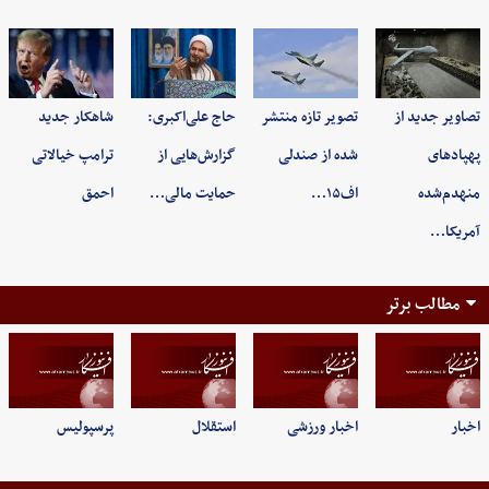
تصاویر جدید از
تصویر تازه منتشر
حاج علی‌اکبری:
شاهکار جدید
پهپادهای
شده از صندلی
گزارش‌هایی از
ترامپ خیالاتی
منهدم‌شده
اف۱۵…
حمایت مالی…
احمق
آمریکا…
مطالب برتر
اخبار
اخبار ورزشی
استقلال
پرسپولیس