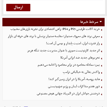
سرخط خبرها
خرید اکانت ظرفیتی PS5 و PS4؛ راهی اقتصادی برای تجربه بازی‌های محبوب
معرفی برند های معروف سشوار؛ مقایسه سشوار پرنسلی با برند های حرفه ای بازار
راز قدرت ایران، امنیت پایدار و بومی آن است!
اثر جدید کارتونیست سوری با عنوان مدیریت جدید تنگه هرمز
تحریم‌های جدید ضد ایرانی آمریکا
یمن: معادله محاصره در برابر محاصره را ادامه می‌دهیم
واکنش بقائی به خیالبافی ترامپ
شاید روسیه، آمریکا را در ایران زمین‌گیر کند!
دور هفتم مذاکرات لبنان و رژیم صهیونیستی
درخشش جوانان ایران در المپیاد جهانی هوش مصنوعی