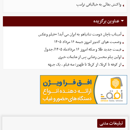
واکنش بقائی به خیالبافی ترامپ
عناوین برگزیده
آمیتاب باچان دوست نتانیاهو به ایران می آید! +فیلم وعکس
وضعیت هوای کشور امروز جمعه ۱۶ مرداد ۱۴۰۵
قیمت جدید طلا و سکه امروز ۱۶ مردادماه ۱۴۰۵/ جدول
اولین پیام محسن رضایی پس از شایعات خبری
از کوفه تا کربلا، از کربلا تا ظهور؛ سه قیام ، یک جبهه
تبلیغات متنی