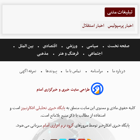
تبلیغات متنی
اخبار پرسپولیس
اخبار استقلال
صفحه نخست
سیاسی
ورزشی
اقتصادی
بین الملل
اجتماعی
فرهنگ و هنر
مذهبی
درباره ما
مرامنامه
تماس با ما
پیوندها
تعرفه اگهی
طراحی سایت خبری و خبرگزاری آسام
کلیه حقوق مادی و معنوی این سایت متعلق به
پایگاه خبری تحلیلی افکارنیوز
است و
استفاده از مطالب با ذکر منبع بلامانع است.
پایگاه خبری افکارخبر توسط سرورهای
گروه نرم افزاری آسام
میزبانی می شود.