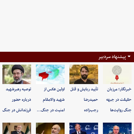
پیشنهاد سردبیر
خبرنگار؛ مرزبان
تأیید ربایش و قتل
اولین عکس از
توصیه رهبرشهید
حقیقت در جبهه
حمیدرضا
شهید والامقام
درباره حضور
جنگ روایت‌ها
رجب‌زاده
امنیت در جنگ…
فرزندانش در جنگ