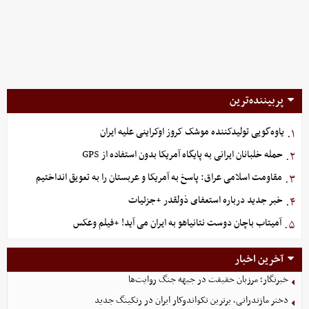
پربیننده‌ترین
یاوه‌گویی تولیدکننده موشک کروز اوکراینی علیه ایران
۱.
حمله خلبانان ایرانی به پایگاه آمریکا بدون استفاده از GPS
۲.
مقاومت اسلامی عراق: پاسخ به آمریکا و عربستان را به تعویق انداختیم
۳.
خبر جدید درباره استعفای ذولقدر +جزئیات
۴.
آمیتاب باچان دوست نتانیاهو به ایران می آید! +فیلم وعکس
۵.
آخرین اخبار
خبرنگار؛ مرزبان حقیقت در جبهه جنگ روایت‌ها
دختر مازندرانی، برترین تکواندوکار ایران در رنکینگ جدید