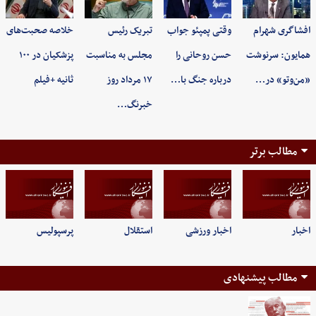
افشاگری شهرام
وقتی پمپئو جواب
تبریک رئیس
خلاصه صحبت‌های
همایون: سرنوشت
حسن روحانی را
مجلس به مناسبت
پزشکیان در ۱۰۰
«من‌وتو» در…
درباره جنگ با…
۱۷ مرداد روز
ثانیه +فیلم
خبرنگ…
مطالب برتر
اخبار
اخبار ورزشی
استقلال
پرسپولیس
مطالب پیشنهادی