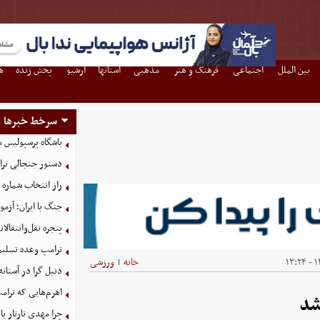
بین الملل
اجتماعی
فرهنگ و هنر
مذهبی
استانها
آرشیو
پخش زنده
ه
سرخط خبرها
باشگاه پرسپولیس م
دستور جنجالی ترام
راز انتخاب شماره ۶۱ توسط محمد صلاح فاش شد
جنگ با ایران؛ آزم
پنجره نقل‌وانتقال
ترامپ وعده تسلیم
۱۴
خانه
ورزشی
|
دنیل گرا در آستان
اهرم‌هایی که ترام
شد
چرا مهدی تارتار با