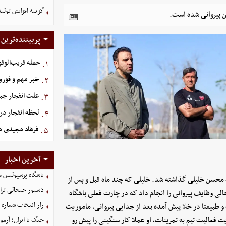
گزینه‌ افزایش تول
 پیروانی شده است.
پربیننده‌ترین
حمله قریب‌الوقو
۱.
خبر مهم و فوری 
۲.
علت انفجار جبل
۳.
لحظه انفجار د
۴.
فرهاد مجیدی م
۵.
آخرین اخبار
باشگاه پرسپولیس م
ده محسن خلیلی گذاشته شد. خلیلی که چند ماه قبل و پس از
دستور جنجالی ترام
ی وظایف پیروانی را انجام داد که در چارت فعلی باشگاه
راز انتخاب شماره ۶۱ توسط محمد صلاح فاش شد
طبیعتا در خلا پیش آمده بعد از جدایی پیروانی، ماموریت
ت فعالیت تیم به تمرینات، او عملا کار سنگینی را پیش رو
جنگ با ایران؛ آزم