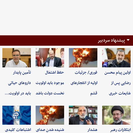
پیشنهاد سردبیر
اولین پیام محسن
فوری/ جزئیات
حفظ اشتغال
تأمین پایدار
رضایی پس از
اولیه از انفجارهای
موجود باید اولویت
داروهای حیاتی
شایعات خبری
قشم
نخست دولت باشد
باید در اولویت…
ابتکارات رهبر
هشدار
شنیده شدن صدای
اشتباهات کلیدی