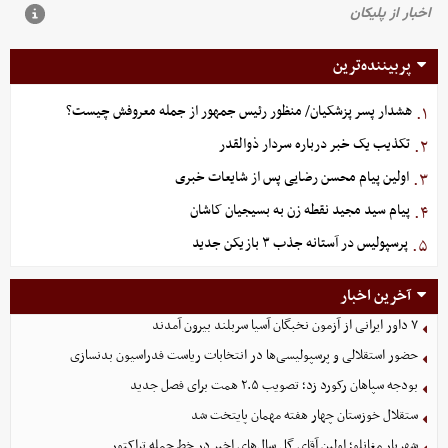
پربیننده‌ترین
هشدار پسر پزشکیان/ منظور رئیس جمهور از جمله معروفش چیست؟
۱.
تکذیب یک خبر درباره سردار ذوالقدر
۲.
اولین پیام محسن رضایی پس از شایعات خبری
۳.
پیام سید مجید نقطه زن به بسیجیان کاشان
۴.
پرسپولیس در آستانه جذب ۳ بازیکن جدید
۵.
آخرین اخبار
۷ داور ایرانی از آزمون نخبگان آسیا سربلند بیرون آمدند
حضور استقلالی و پرسپولیسی‌ها در انتخابات ریاست فدراسیون بدنسازی
بودجه سپاهان رکورد زد؛ تصویب ۲.۵ همت برای فصل جدید
ستقلال خوزستان چهار هفته مهمان پایتخت شد
شهریار مغانلو؛ اولین آقای گل سال‌های اخیر در خط حمله تراکتور