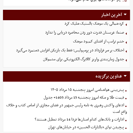
۵.
آخرین اخبار
کره شمالی یک موشک بالستیک شلیک کرد
صنعا: عربستان قدرت دور زدن محاصره دریایی را ندارد
خشم ترامپ از افشای کمبود موشک
اختلاف بر سر قرارداد در پرسپولیس؛ فقط یک بازیکن افزایش دستمزد می‌گیرد
جدول زمان‌بندی واریز کالابرگ الکترونیکی برای مشمولان
عناوین برگزیده
پیش‌بینی هواشناسی امروز پنجشنبه ۱۵ مرداد ۱۴۰۵
قیمت طلا و سکه امروز پنجشنبه 15 مرداد 1405+ جدول
ادعای واکنش رهبری به نامه رئیس جمهور در فضای مجازی از اساس کذب و خلاف
واقع است
ادارات و بانک‌های کدام استان‌ها فردا 14 مرداد تعطیل هستند؟
پیچیدن نوای «یالثارات الحسین» در خیابان‌های تهران