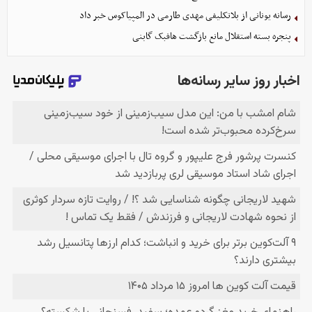
رسانه یونانی از بلاتکلیفی مهدی طارمی در المپیاکوس خبر داد
پنجره بسته استقلال مانع بازگشت هافبک گابنی