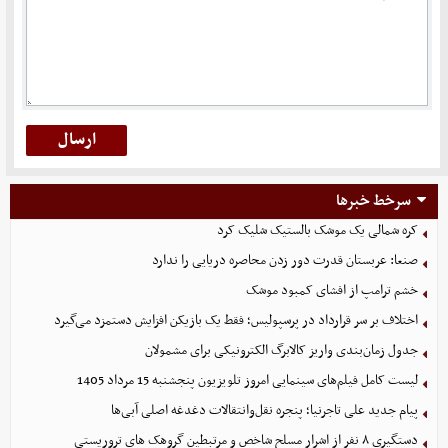
سرخط خبرها
کره شمالی یک موشک بالستیک شلیک کرد
صنعا: عربستان قدرت دور زدن محاصره دریایی را ندارد
خشم ترامپ از افشای کمبود موشک
اختلاف بر سر قرارداد در پرسپولیس؛ فقط یک بازیکن افزایش دستمزد می‌گیرد
جدول زمان‌بندی واریز کالابرگ الکترونیکی برای مشمولان
لیست کامل فیلم‌های سینمایی امروز تلویزیون پنجشنبه 15 مرداد 1405
پیام جدید علی تاجرنیا؛ پنجره نقل‌وانتقالات دغدغه اصلی آبی‌ها
دستگیری ۸ نفر از اشرار مسلح شاخص و مرتبطین گروهک های تروریستی