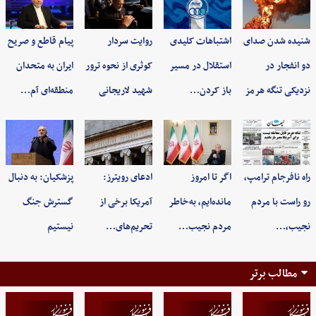
شنیده شدن صدای
اشتباهات کلیدی
روایت سردار
پیام قاطع و صریح
دو انفجار در
استقلال در مسیر
کوثری از نحوه ترور
ایران به متحدان
نزدیکی تنگه هرمز
باز کردن…
شهید لاریجانی
منطقه‌ای آم…
راه نافرجام ترامپ،
اگر تا امروز
ادعای رویترز:
پزشکیان: به‌ دنبال
رو راست با مردم
مانده‌ایم، به‌خاطر
آمریکا برخی از
گسترش جنگ
نجیب،…
مردم نجیب…
تحریم‌های…
نیستیم
مطالب برتر