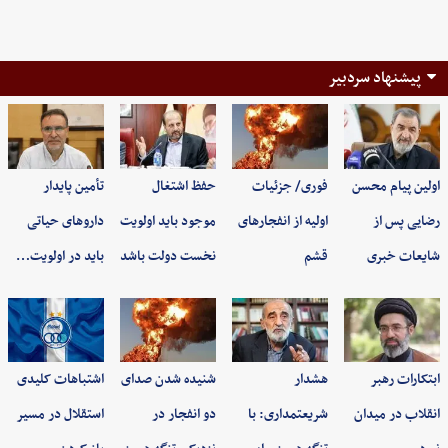
پیشنهاد سردبیر
اولین پیام محسن
فوری/ جزئیات
حفظ اشتغال
تأمین پایدار
رضایی پس از
اولیه از انفجارهای
موجود باید اولویت
داروهای حیاتی
شایعات خبری
قشم
نخست دولت باشد
باید در اولویت…
ابتکارات رهبر
هشدار
شنیده شدن صدای
اشتباهات کلیدی
انقلاب در میدان
شریعتمداری: با
دو انفجار در
استقلال در مسیر