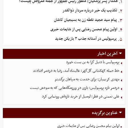
هشدار پسر پزشکیان/ منظور رئیس جمهور از جمله معروفش چیست؟
۱.
تکذیب یک خبر درباره سردار ذوالقدر
۲.
پیام سید مجید نقطه زن به بسیجیان کاشان
۳.
اولین پیام محسن رضایی پس از شایعات خبری
۴.
پرسپولیس در آستانه جذب ۳ بازیکن جدید
۵.
آخرین اخبار
پرسپولیس با دنیل گرا به بن بست خورد
خط حمله کهکشانی گل‌گهر؛ عالیشاه آمد، رقبا به دردسر افتادند
مهدی کریمیان: برای خدمت به سپاهان برگشتم
دردسر تازه پرسپولیس؛ بازی در ورزشگاه‌هایی که به سودش نیست
علی نعمتی در قطر؛ لوسیل از خرید تازه‌اش رونمایی کرد
عناوین برگزیده
اولین پیام محسن رضایی پس از شایعات خبری