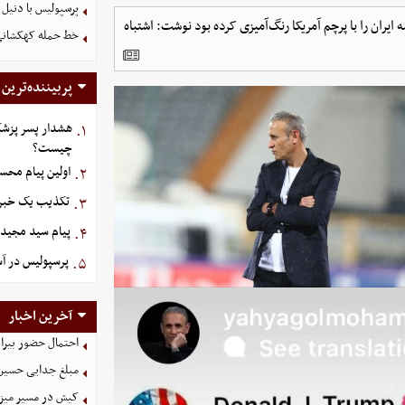
پرسپولیس با دنیل 
ان را با پرچم آمریکا رنگ‌آمیزی کرده بود نوشت: اشتباه
خط حمله کهکشانی گ
پربیننده‌ترین
هشدار پسر پزشک
۱.
چیست؟
اولین پیام محس
۲.
تکذیب یک خبر د
۳.
پیام سید مجید 
۴.
پرسپولیس در آستانه ج
۵.
آخرین اخبار
احتمال حضور بیرا
مبلغ جدایی حسین 
کیش در مسیر میزبانی