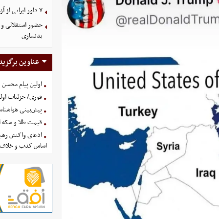
۷ داور ایرانی از آزمون نخبگان آسیا سربلند بیرون آمدند
حضور استقلالی و 
بدنسازی
عناوین برگزید
اولین پیام محسن 
فوری/ جزئیات اولی
پیش‌بینی هواشناسی امروز
قیمت طلا و سکه امروز پنجشنب
ادعای واکنش رهبر
اساس کذب و خلاف 