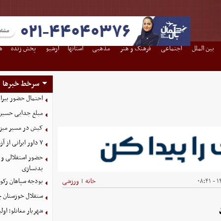
بین الملل
اجتماعی
فرهنگ و هنر
مذهبی
استانها
آرشیو
پخش زنده
ه
سرخط خبرها
احتمال حضور بیرا
مبلغ جدایی حسین 
کیش در مسیر میزبانی
۷ داور ایرانی از آزمون نخبگان آسیا سربلند بیرون آمدند
حضور استقلالی و 
بدنسازی
۱۴
خانه
ورزشی
بودجه سپاهان رکورد زد؛ تصویب
|
ستقلال خوزستان چ
شهریار مغانلو؛ اول