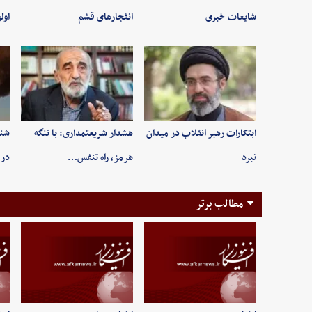
شایعات خبری
انفجارهای قشم
اول
ابتکارات رهبر انقلاب در میدان
هشدار شریعتمداری: با تنگه
شنی
نبرد
هرمز، راه تنفس…
در 
مطالب برتر