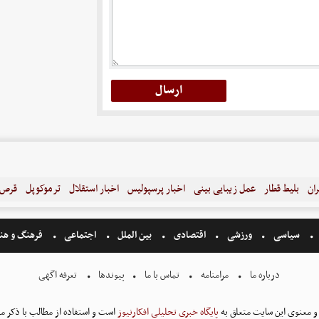
ران
بلیط قطار
عمل زیبایی بینی
اخبار پرسپولیس
اخبار استقلال
ترموکوپل
قرص ل
سیاسی
ورزشی
اقتصادی
بین الملل
اجتماعی
فرهنگ و هن
درباره ما
مرامنامه
تماس با ما
پیوندها
تعرفه اگهی
و معنوی این سایت متعلق به
پایگاه خبری تحلیلی افکارنیوز
است و استفاده از مطالب با ذکر من