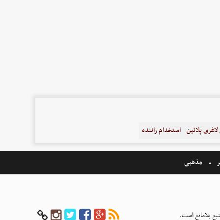
اغری پلاتین
استخدام راننده
ر
مذهبی
بع بلامانع است.