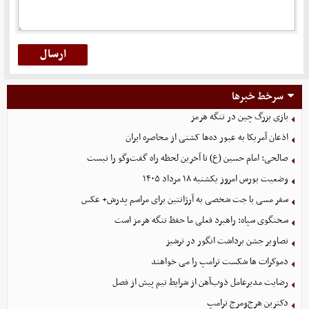
سرخط خبرها
بازی بزرگ چین در تنگه هرمز
اذعان آمریکا به عبور ده‌ها کشتی از محاصره ایران
صالحی: امام حسین (ع) تا آخرین لحظه راه گفت‌وگو را نبست
وضعیت بورس امروز یکشنبه ۱۸ مرداد ۱۴۰۵
سفر مسی با جت شخصی به آرژانتین برای مراسم پدرش+ عکس
سخنگوی سپاه: راهبرد فعلی ما حفظ تنگه هرمز است
تصاویر جشن برداشت انگور در ترشیز
دموکرات ها شکست ترامپ را می خواهند
رضایت مدیرعامل ذوب‌آهن از شرایط تیم پیش از فصل
دکترین هرج‌ومرج ترامپ