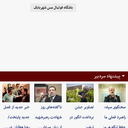
باشگاه فوتبال مس شهربابک
پیشنهاد سردبیر
سخنگوی سپاه:
تصاویر جشن
ناگفته‌های روز
خبر جدید از فصل
راهبرد فعلی ما
برداشت انگور در
شهادت رهبرشهید
جدید پایتخت/
حفظ تنگه هرمز
ترشیز
از زبان سردار…
رضا عطاران در…