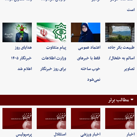
است
طبیعت بکر جاده
اعتماد عمومی
پیام متفاوت
هدایای روز
اسالم به خلخال/
فقط با خبرهای
وزارت اطلاعات
خبرنگار ۱۴۰۵
تصاویر
خوب ساخته
برای روز خبرنگار
اعلام شد
نمی‌شود
مطالب برتر
اخبار
اخبار ورزشی
استقلال
پرسپولیس