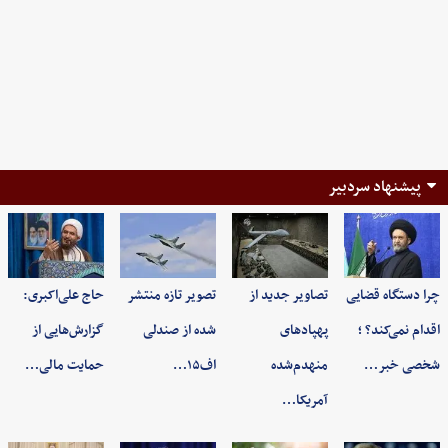
پیشنهاد سردبیر
چرا دستگاه قضایی
تصاویر جدید از
تصویر تازه منتشر
حاج علی‌اکبری:
اقدام نمی‌کند؟ ؛
پهپادهای
شده از صندلی
گزارش‌هایی از
شخصی خبر…
منهدم‌شده
اف۱۵…
حمایت مالی…
آمریکا…