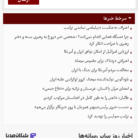
سرخط خبرها
اعتراف به شکست دیپلماسی نمایشی ترامپ
چرا دستگاه قضایی اقدام نمی‌کند؟ ؛ شخصی خبر دروغ به رهبری بسته و دفتر
رهبری با صراحت انکار کرد
ارزیابی اسرائیل از امکان توافق ایران و آمریکا
اعترافی دردناک برای جاسوس موساد
مخالفت مردم آمریکا برای جنگ با ایران
یاوه‌گویی تولیدکننده موشک کروز اوکراینی علیه ایران
امضای سران پاکستان، عربستان و ترکیه برای «دفاع جمعی»
طالبان: داعش را به طور کامل در افغانستان سرکوب کردیم
نشست خبری رئیس‌جمهور همزمان با روز خبرنگار برگزار می‌شود
ترامپ سوئیس را تهدید کرد