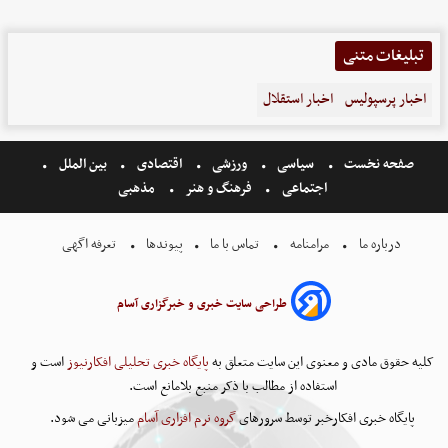
تبلیغات متنی
اخبار پرسپولیس
اخبار استقلال
صفحه نخست
سیاسی
ورزشی
اقتصادی
بین الملل
اجتماعی
فرهنگ و هنر
مذهبی
درباره ما
مرامنامه
تماس با ما
پیوندها
تعرفه اگهی
طراحی سایت خبری و خبرگزاری آسام
کلیه حقوق مادی و معنوی این سایت متعلق به
پایگاه خبری تحلیلی افکارنیوز
است و
استفاده از مطالب با ذکر منبع بلامانع است.
پایگاه خبری افکارخبر توسط سرورهای
گروه نرم افزاری آسام
میزبانی می شود.