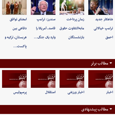
شاهکار جدید
زمان پرداخت
سندرز: ترامپ
امضای توافق
ترامپ خیالاتی
مابه‌التفاوت حقوق
فاسد، آمریکا را
دفاعی بین
احمق
بازنشستگان
وارد یک جنگ…
عربستان، ترکیه و
پاکست…
مطالب برتر
اخبار
اخبار ورزشی
استقلال
پرسپولیس
مطالب پیشنهادی