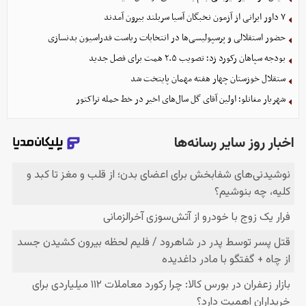
۷ داور ایرانی از آزمون نخبگان آسیا سربلند بیرون آمدند
حضور استقلالی و پرسپولیسی‌ها در انتخابات ریاست فدراسیون بدنسازی
بودجه سپاهان رکورد زد؛ تصویب ۲.۵ همت برای فصل جدید
ستقلال خوزستان چهار هفته مهمان پایتخت شد
شهریار مغانلو؛ اولین آقای گل سال‌های اخیر در خط حمله تراکتور