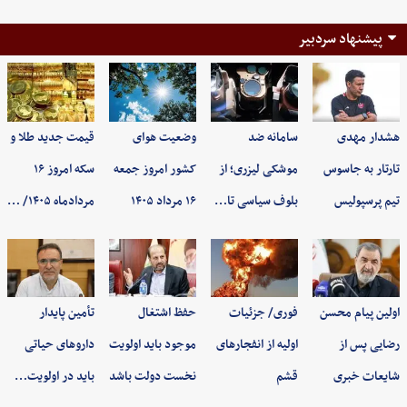
پیشنهاد سردبیر
هشدار مهدی
سامانه ضد
وضعیت هوای
قیمت جدید طلا و
تارتار به جاسوس
موشکی لیزری؛ از
کشور امروز جمعه
سکه امروز ۱۶
تیم پرسپولیس
بلوف سیاسی تا…
۱۶ مرداد ۱۴۰۵
مردادماه ۱۴۰۵/ …
اولین پیام محسن
فوری/ جزئیات
حفظ اشتغال
تأمین پایدار
رضایی پس از
اولیه از انفجارهای
موجود باید اولویت
داروهای حیاتی
شایعات خبری
قشم
نخست دولت باشد
باید در اولویت…