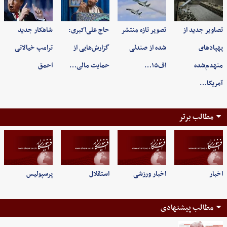
تصاویر جدید از
تصویر تازه منتشر
حاج علی‌اکبری:
شاهکار جدید
پهپادهای
شده از صندلی
گزارش‌هایی از
ترامپ خیالاتی
منهدم‌شده
اف۱۵…
حمایت مالی…
احمق
آمریکا…
مطالب برتر
اخبار
اخبار ورزشی
استقلال
پرسپولیس
مطالب پیشنهادی