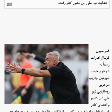
هدایت تیم ملی این کشور کنار رفت.
فدراسیون
فوتبال امارات
رسماً به
همکاری خود با
کوزمین اولاریو،
سرمربی
رومانیایی تیم
ملی این کشور،
و اعضای کادر
فنی او پایان داد؛ تصمیمی که پس از ناکامی «الأبیض» در رسیدن به جام جهانی