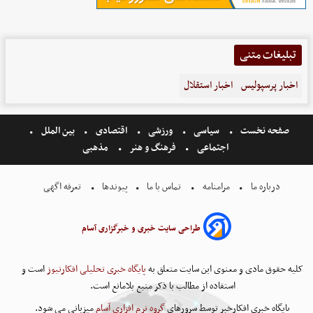
تبلیغات متنی
اخبار پرسپولیس
اخبار استقلال
صفحه نخست
سیاسی
ورزشی
اقتصادی
بین الملل
اجتماعی
فرهنگ و هنر
مذهبی
درباره ما
مرامنامه
تماس با ما
پیوندها
تعرفه اگهی
طراحی سایت خبری و خبرگزاری آسام
کلیه حقوق مادی و معنوی این سایت متعلق به
پایگاه خبری تحلیلی افکارنیوز
است و
استفاده از مطالب با ذکر منبع بلامانع است.
پایگاه خبری افکارخبر توسط سرورهای
گروه نرم افزاری آسام
میزبانی می شود.