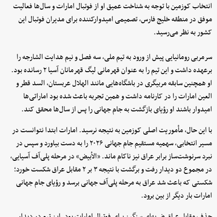
انتخاب کوزمین با توجه به شناخت عمیق او از فوتبال امارات و سال‌ها فعالیت
موفق در منطقه خلیج فارس، تصمیمی امیدوارکننده برای مدیران فوتبال این
کشور به نظر می‌رسید.
سرمربی رومانیایی پیش از ورود به تیم ملی، سه فصل و نیم هدایت الشارجه را
برعهده داشت و این تیم را به عنوان قهرمانی لیگ قهرمانان آسیا ۲ رسانده بود.
او همچنین سابقه مربیگری در باشگاه‌هایی مانند الهلال عربستان، السد قطر و
العین امارات را در کارنامه داشت و همین تجربه باعث شده بود اماراتی‌ها
امیدوار باشند او رؤیای بازگشت به جام جهانی را پس از سال‌ها محقق کند.
با این حال، مأموریت اصلی کوزمین به نتیجه نرسید. امارات ابتدا نتوانست در
مسیر انتخابی، سهمیه مستقیم جام جهانی ۲۰۲۶ را به دست بیاورد و سپس در
نبرد سرنوشت‌ساز برابر عراق نیز ناکام ماند. «الأبیض» در مرحله پلی‌آف آسیایی،
در مجموع دو دیدار رفت و برگشت با نتیجه ۳ بر ۲ مقابل عراق شکست خورد؛
شکستی که باعث شد عراق به مرحله پلی‌آف جهانی برسد و رؤیای جام جهانی
امارات بار دیگر از بین برود.
حذف مقابل عراق ضربه‌ای سنگین برای فوتبال امارات بود. این تیم در دیدار