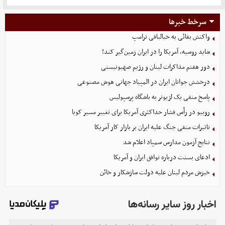
سرخط خبرها
واکنش بقائی به خیالبافی ترامپ
شاید روسیه، آمریکا را در ایران زمین‌گیر کند!
دور هفتم مذاکرات لبنان و رژیم صهیونیستی
درخشش جوانان ایران در المپیاد جهانی هوش مصنوعی
پاسخ منفی یک لژیونر به باشگاه پرسپولیس
روبیو در رأس فشار حداکثری آمریکا برای تغییر مسیر کوبا
تاثیرات منفی جنگ علیه ایران بر بازار کار آمریکا
نتایج آزمون مدارس سمپاد اعلام شد
ادعای بسنت درباره توافق ایران و آمریکا
خیزش مردم لبنان علیه دولت سازشکار و خائن