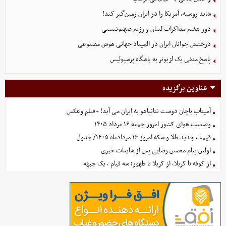
شاید روسیه، آمریکا را در ایران زمین‌گیر کند!
دور هفتم مذاکرات لبنان و رژیم صهیونیستی
درخشش جوانان ایران در المپیاد جهانی هوش مصنوعی
پاسخ منفی یک لژیونر به باشگاه پرسپولیس
عناوین برگزیده
آمیتاب باچان دوست نتانیاهو به ایران می آید! +فیلم وعکس
وضعیت هوای کشور امروز جمعه ۱۶ مرداد ۱۴۰۵
قیمت جدید طلا و سکه امروز ۱۶ مردادماه ۱۴۰۵/ جدول
اولین پیام محسن رضایی پس از شایعات خبری
از کوفه تا کربلا، از کربلا تا ظهور؛ سه قیام ، یک جبهه