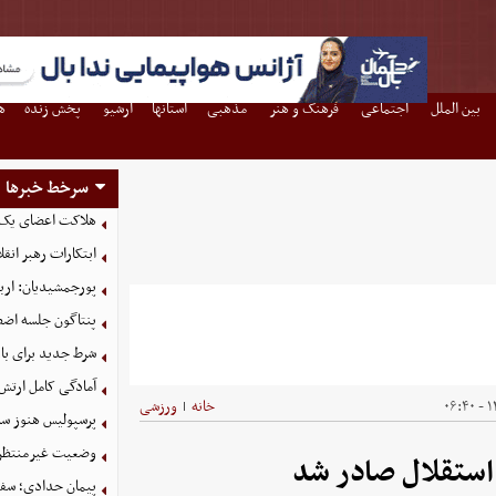
بین الملل
اجتماعی
فرهنگ و هنر
مذهبی
استانها
آرشیو
پخش زنده
ه
سرخط خبرها
هلاکت اعضای یک 
ابتکارات رهبر انق
پورجمشیدیان: اربعین ۱۴۰۵ با بالاترین سطح امنی
پنتاگون جلسه اضطر
شرط جدید برای با
آمادگی کامل ارتش
۱۴
خانه
ورزشی
|
پرسپولیس هنوز سه
وضعیت غیرمنتظره
 استقلال صادر شد
پیمان حدادی؛ سفی