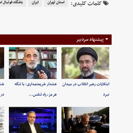
کلمات کلیدی:
استان تهران
ایران
باشگاه فوتبال اس
پیشنهاد سردبیر
ابتکارات رهبر انقلاب در میدان
هشدار شریعتمداری: با تنگه
شنی
نبرد
هرمز، راه تنفس…
در 