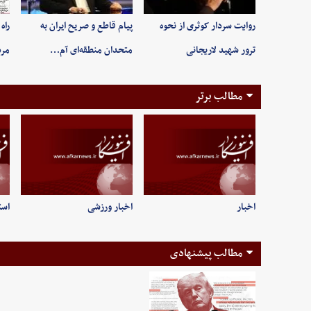
روایت سردار کوثری از نحوه
پیام قاطع و صریح ایران به
راه
ترور شهید لاریجانی
متحدان منطقه‌ای آم…
مر
مطالب برتر
اخبار
اخبار ورزشی
است
مطالب پیشنهادی