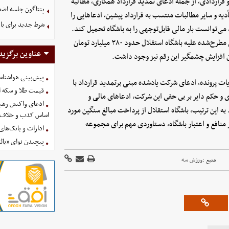
 قراردادی، از جمله ادعای تمدید قرارداد همکاری، مطالبه
پنتاگون جلسه اضطر
 و سایر مطالبات منتسب به قرارداد پیشین، ادعاهایی را
شرط جدید برای با
ی‌توانست بار مالی قابل‌توجهی را به باشگاه تحمیل کند.
اهمیت این پرونده از آن جهت دوچندان بود که میزان خسارت ادعایی مطرح‌شده علیه باشگاه استقلال حدود ۳۸۰ میلیارد تومان
عناوین برگزید
ان افزایش چشمگیر این رقم نیز وجود داشت.
پیش‌بینی هواشناسی امروز
ت پرونده، ادعای شرکت یادشده مبنی برتمدید قرارداد با
قیمت طلا و سکه امروز پنجشنب
وى و حکم دایر بر بى حقى این شرکت، ادعاهای مالی و
ادعای واکنش رهبر
به این ترتیب، باشگاه استقلال از پرداخت مبالغ سنگین مورد
اساس کذب و خلاف 
 منافع و اعتبار باشگاه، دستاوردی مهم برای مجموعه
ادارات و بانک‌های کدام استان
پیچیدن نوای «یالث
منبع :
ورزش سه