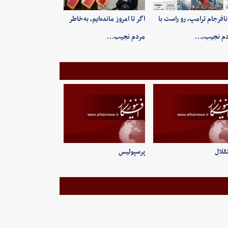
 نافرجام ترامپ، رو راست با
اگر تا امروز مانده‌ایم، به‌خاطر
دم نجیب،…
مردم نجیب…
قلال
پرسپولیس