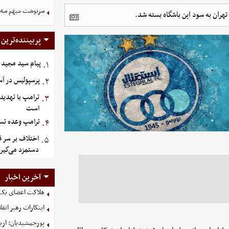
سرنوشت مبهم سه خ
تهران به سود این باشگاه بسته شد.
پربیننده‌ترین
پیام سید مجید 
۱.
پرسپولیس در آستانه جذ
۲.
ترامپ با تهدید
۳.
است
ترامپ وعده تسل
۴.
اختلاف بر سر ق
۵.
دستمزد می‌گیرد
آخرین اخبار
هلاکت اعضای یک 
ابتکارات رهبر انق
پورجمشیدیان: اربعین ۱۴۰۵ با بالاترین سطح امنی