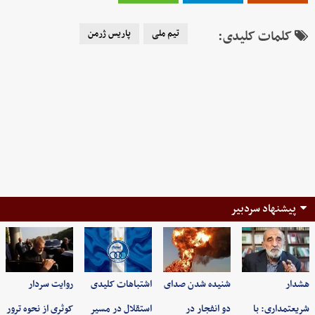
کلمات کلیدی:
تیم ملی
پاریس ژرمن
پیشنهاد سردبیر
هشدار
شنیده شدن صدای
اشتباهات کلیدی
روایت سردار
شریعتمداری: با
دو انفجار در
استقلال در مسیر
کوثری از نحوه ترور