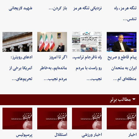
تنگه هرمز، راه
نزدیکی تنگه هرمز
باز کردن…
شهید لاریجانی
تنفس…
پیام قاطع و صریح
راه نافرجام ترامپ،
اگر تا امروز
ادعای رویترز:
ایران به متحدان
رو راست با مردم
مانده‌ایم، به‌خاطر
آمریکا برخی از
منطقه‌ای آم…
نجیب،…
مردم نجیب…
تحریم‌های…
مطالب برتر
اخبار
اخبار ورزشی
استقلال
پرسپولیس