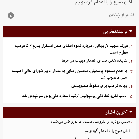
پربیننده‌ترین
فرزند شهید لاریجانی: درباره نحوه افشای محل استقرار پدرم ۵،۶ فرضیه
۱.
مطرح است
شنیده شدن صدای انفجار مهیب در حیفا
۲.
با حکم مسعود پزشکیان، محسن رضایی به عنوان دبیر شورای عالی امنیت
۳.
ملی منصوب شد
بهانه ترامپ برای سقوط محبوبیتش
۴.
بمب نقل‌وانتقالاتی پرسپولیس ترکید؛ ستاره ملی‌پوش سرخپوش شد
۵.
آخرین اخبار
سیتی رودری را بفروشد، میلیون‌ها یورو ضرر می‌کند؟
اذان صبح را با اعدام گره نزنیم