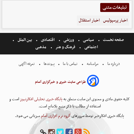
تبلیغات متنی
اخبار پرسپولیس
اخبار استقلال
صفحه نخست
سیاسی
ورزشی
اقتصادی
بین الملل
اجتماعی
فرهنگ و هنر
مذهبی
درباره ما
مرامنامه
تماس با ما
پیوندها
تعرفه اگهی
طراحی سایت خبری و خبرگزاری آسام
کلیه حقوق مادی و معنوی این سایت متعلق به
پایگاه خبری تحلیلی افکارنیوز
است و
استفاده از مطالب با ذکر منبع بلامانع است.
پایگاه خبری افکارخبر توسط سرورهای
گروه نرم افزاری آسام
میزبانی می شود.