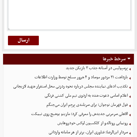
سرخط خبرها
پرسپولیس در آستانه جذب ۳ بازیکن جدید
بازداشت ۲۱ مزدور موساد و ۴ شرور مسلح توسط وزارت اطلاعات
تکذیب ادعای نماینده مجلس درباره نحوه ردزنی محل استقرار شهید لاریجانی
اعلام اسامی دعوت شده به اردوی تیم ملی کشتی فرنگی
قول قهرمان نوجوان؛ برای سربلندی پرچم ایران می‌جنگم
الاهلی سرمربی جدیدش را معرفی کرد؛ مارینو بوشیچ روی نیمکت
رونمایی رونالدو از کلکسیون لوکس خودروهایش
سردار ابن‌الرضا: فناوری ایران، برتر از هر سامانه وارداتی