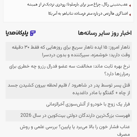
عقب‌نشینی رئال، چراغ سبز برای بارسلونا؛ رودری نزدیک‌تر از همیشه
افشاگری هاآرتص درباره سفر فرستاده نتانیاهو به آمریکا