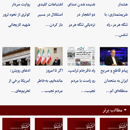
هشدار
شنیده شدن صدای
اشتباهات کلیدی
روایت سردار
شریعتمداری: با
دو انفجار در
استقلال در مسیر
کوثری از نحوه ترور
تنگه هرمز، راه
نزدیکی تنگه هرمز
باز کردن…
شهید لاریجانی
تنفس…
پیام قاطع و صریح
راه نافرجام ترامپ،
اگر تا امروز
ادعای رویترز:
ایران به متحدان
رو راست با مردم
مانده‌ایم، به‌خاطر
آمریکا برخی از
منطقه‌ای آم…
نجیب،…
مردم نجیب…
تحریم‌های…
مطالب برتر