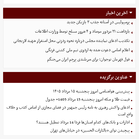
آخرین اخبار
پرسپولیس در آستانه جذب ۳ بازیکن جدید
بازداشت ۲۱ مزدور موساد و ۴ شرور مسلح توسط وزارت اطلاعات
تکذیب ادعای نماینده مجلس درباره نحوه ردزنی محل استقرار شهید لاریجانی
اعلام اسامی دعوت شده به اردوی تیم ملی کشتی فرنگی
قول قهرمان نوجوان؛ برای سربلندی پرچم ایران می‌جنگم
عناوین برگزیده
پیش‌بینی هواشناسی امروز پنجشنبه ۱۵ مرداد ۱۴۰۵
قیمت طلا و سکه امروز پنجشنبه 15 مرداد 1405+ جدول
ادعای واکنش رهبری به نامه رئیس جمهور در فضای مجازی از اساس کذب و خلاف
واقع است
ادارات و بانک‌های کدام استان‌ها فردا 14 مرداد تعطیل هستند؟
پیچیدن نوای «یالثارات الحسین» در خیابان‌های تهران