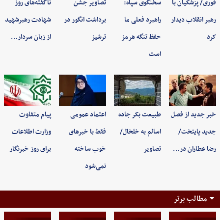
فوری/ پزشکیان با
سخنگوی سپاه:
تصاویر جشن
ناگفته‌های روز
رهبر انقلاب دیدار
راهبرد فعلی ما
برداشت انگور در
شهادت رهبرشهید
کرد
حفظ تنگه هرمز
ترشیز
از زبان سردار…
است
خبر جدید از فصل
طبیعت بکر جاده
اعتماد عمومی
پیام متفاوت
جدید پایتخت/
اسالم به خلخال/
فقط با خبرهای
وزارت اطلاعات
رضا عطاران در…
تصاویر
خوب ساخته
برای روز خبرنگار
نمی‌شود
مطالب برتر