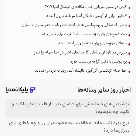
کیش در مسیر میزبانی جام باشگاه‌های فوتسال آسیا ۲۰۲۷
۷ داور ایرانی از آزمون نخبگان آسیا سربلند بیرون آمدند
حضور استقلالی و پرسپولیسی‌ها در انتخابات ریاست فدراسیون بدنسازی
بودجه سپاهان رکورد زد؛ تصویب ۲.۵ همت برای فصل جدید
ستقلال خوزستان چهار هفته مهمان پایتخت شد
شهریار مغانلو؛ اولین آقای گل سال‌های اخیر در خط حمله تراکتور
پرسپولیس با دنیل گرا به بن بست خورد
خط حمله کهکشانی گل‌گهر؛ عالیشاه آمد، رقبا به دردسر افتادند