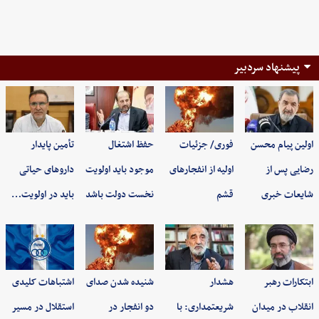
پیشنهاد سردبیر
اولین پیام محسن
فوری/ جزئیات
حفظ اشتغال
تأمین پایدار
رضایی پس از
اولیه از انفجارهای
موجود باید اولویت
داروهای حیاتی
شایعات خبری
قشم
نخست دولت باشد
باید در اولویت…
ابتکارات رهبر
هشدار
شنیده شدن صدای
اشتباهات کلیدی
انقلاب در میدان
شریعتمداری: با
دو انفجار در
استقلال در مسیر