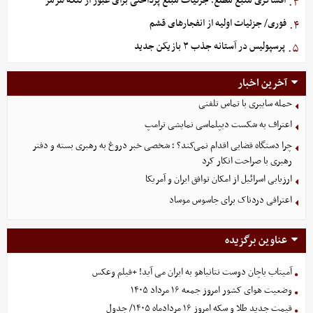
افشاگری منبع مطلع؛ جزئیات مبلغ پرداختی برای عبور از تنگه هرمز
۳.
فوری/ جزئیات اولیه از انفجارهای قشم
۴.
پرسپولیس در آستانه جذب ۳ بازیکن جدید
۵.
آخرین اخبار
حمله سایبری با تماس تلفنی
اعتراف به شکست دیپلماسی نمایشی ترامپ
چرا دستگاه قضایی اقدام نمی‌کند؟ ؛ شخصی خبر دروغ به رهبری بسته و دفتر
رهبری با صراحت انکار کرد
ارزیابی اسرائیل از امکان توافق ایران و آمریکا
اعترافی دردناک برای جاسوس موساد
عناوین برگزیده
آمیتاب باچان دوست نتانیاهو به ایران می آید! +فیلم وعکس
وضعیت هوای کشور امروز جمعه ۱۶ مرداد ۱۴۰۵
قیمت جدید طلا و سکه امروز ۱۶ مردادماه ۱۴۰۵/ جدول