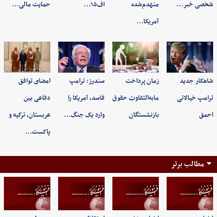
شخصی خبر…
منهدم‌شده
اف۱۵…
حمایت مالی…
آمریکا…
شاهکار جدید
زمان پرداخت
سندرز: ترامپ
امضای توافق
ترامپ خیالاتی
مابه‌التفاوت حقوق
فاسد، آمریکا را
دفاعی بین
احمق
بازنشستگان
وارد یک جنگ…
عربستان، ترکیه و
پاکست…
مطالب برتر