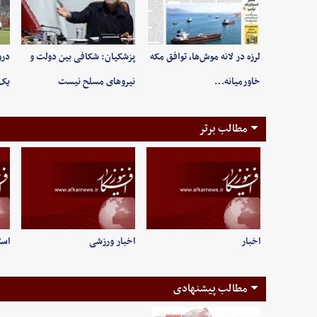
لرزه در لانه موش‌ها، توافق مکه
پزشکیان: شکافی بین دولت و
درو
خاورمیانه…
نیروهای مسلح نیست
یک‌
مطالب برتر
اخبار
اخبار ورزشی
است
مطالب پیشنهادی