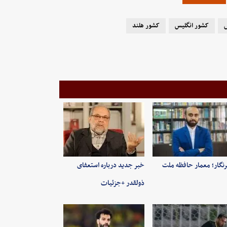
ش
کشور انگلیس
کشور هلند
نگار؛ معمار حافظه ملت
خبر جدید درباره استعفای
ذولقدر +جزئیات