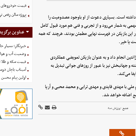
قیمت خودرو‌های ایران خ
پروژه سالن رقص ت
ار داشته است. بسیاری دعوت از او باوجود مصدومیت را
مهمی به شمار می‌رود و از تجربی و فنی هم مورد قبول کامل
عناوین برگزید
ضور این بازیکن در فهرست نهایی مطمئن بودند، هرچند که همه
ت یا خیر.
خبرنگار؛ معمار ح
وضعیت آب و هوای کشور ا
انتین انجام داد و به عنوان بازیکن تعویضی عملکردی
قیمت سکه و طلا امروز شنبه
ندنی داشت اما به هر حال از آن روزها 12 سال گذشته و جهانبخش نیز با عبور از روزهای جوانی تبدیل به
آمیتاب باچان دوست
یفا می‌کند.
اولین پیام محسن 
ملی با مهدی قایدی و مهدی ترابی و محمد محبی و آریا
ع اضافه خواهد شد.
منبع :
ورزش سه