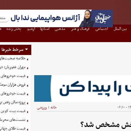
بین الملل
اجتماعی
فرهنگ و هنر
مذهبی
استانها
آرشیو
پخش زنده
ه
سرخط خبرها
خلاصه صحبت‌های پزشکیان د
مهران غفوریان: د
قیمت خودرو‌های سایپا امر
فروش هزاران موشک 
قیمت خودرو‌های ایران خ
پروژه سالن رقص ت
۱۴۰
خانه
ورزشی
|
قیمت بیت کوین امروز شنبه
نشست‌های محرمانه 
نبخش مشخص شد؟
قیمت طلای جهانی امروز شن