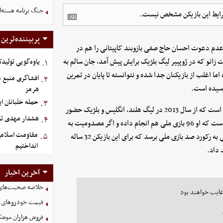
جنگ برنامه هسته‌ا
ایط این بازیکن مشخص نیست.​
پربیننده‌ترین
 عدم دعوت احسان حاج صفی بازوبند کاپیتانی را هم در
انو که در ژوپییر لیگ بلژیک برایش پیش آمد، جان سالم به
یاوه‌گویی تولیدک
۱.
ما اغلب از بازیکنان جدا شده و نتوانسته تا پایان در تمرین
افشاگری منبع م
۲.
رسیده است.
هرمز
حمله خلبانان ایرا
۳.
نکته جالب اینکه جهانبخش پرسابقه‌ترین لژیونر حال حاضر فوتبال ایران است که از سال 2013 در لیگ هلند، انگلیس و بلژیک حضور
هشدار مهدی تار
۴.
داشته و حالا چهارمین جام جهانی را تجربه خواهد کرد. این در حالی است که او 96 بازی ملی هم انجام داده و اگر مصدومیت به
مقاومت اسلامی 
۵.
این بازیکن اجازه بدهد، او شانس خوبی خواهد داشت تا در جام جهانی به رکورد صد بازی ملی برسد که برای این بازیکن 32 ساله
انداختیم
 داد.
آخرین اخبار
خلاصه صحبت‌های پزشکیان د
 غایب خواهند بود
قیمت خودرو‌های سایپا امر
فروش هزاران موشک 