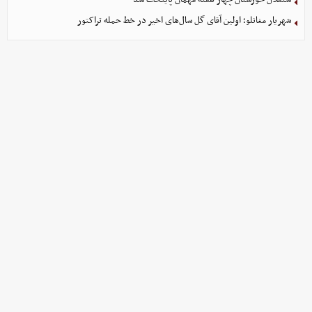
شهریار مغانلو؛ اولین آقای گل سال‌های اخیر در خط حمله تراکتور