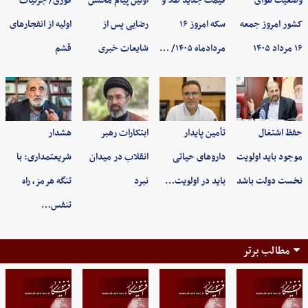
وضعیت هوای
قیمت جدید طلا و
اولین پیام محسن
فوری/ جزئیات
کشور امروز جمعه
سکه امروز ۱۶
رضایی پس از
اولیه از انفجارهای
۱۶ مرداد ۱۴۰۵
مردادماه ۱۴۰۵/ …
شایعات خبری
قشم
حفظ اشتغال
تأمین پایدار
ابتکارات رهبر
هشدار
موجود باید اولویت
داروهای حیاتی
انقلاب در میدان
شریعتمداری: با
نخست دولت باشد
باید در اولویت…
نبرد
تنگه هرمز، راه
تنفس…
مطالب برتر