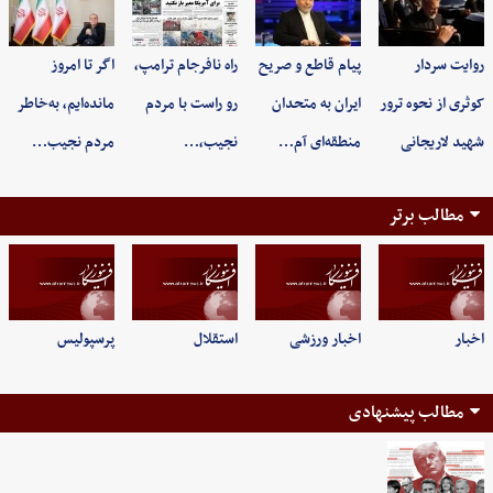
روایت سردار
پیام قاطع و صریح
راه نافرجام ترامپ،
اگر تا امروز
کوثری از نحوه ترور
ایران به متحدان
رو راست با مردم
مانده‌ایم، به‌خاطر
شهید لاریجانی
منطقه‌ای آم…
نجیب،…
مردم نجیب…
مطالب برتر
اخبار
اخبار ورزشی
استقلال
پرسپولیس
مطالب پیشنهادی