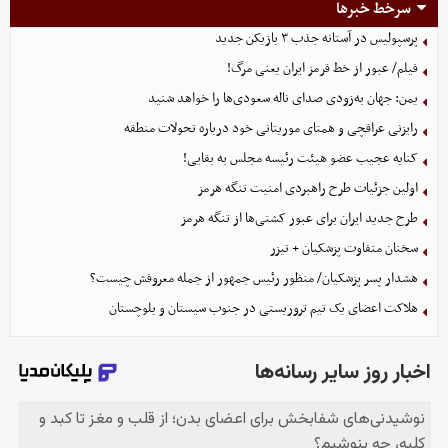
سرخط خبرها
پرسپولیس در آستانه جذب ۳ بازیکن جدید
فیلم/ عبور از خط قرمز ایران یعنی مرگ!
یمن: جهان به‌زودی صدای ناله سعودی‌ها را خواهد شنید
رایزنی عراقچی و همتای موریتانی خود درباره تحولات منطقه
کنایه عجیب عضو هیئت رئیسه مجلس به بقایی!
اولین جزئیات طرح راهبردی امنیت تنگه هرمز
طرح جدید ایران برای عبور کشتی‌ها از تنگه هرمز
سخنان متفاوت پزشکیان + تیزر
هشدار پسر پزشکیان/ منظور رئیس جمهور از جمله معروفش چیست؟
هلاکت اعضای یک تیم تروریستی در جنوب سیستان و بلوچستان