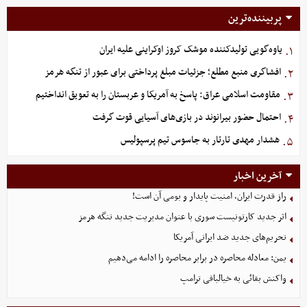
پربیننده‌ترین
یاوه‌گویی تولیدکننده موشک کروز اوکراینی علیه ایران
۱.
افشاگری منبع مطلع؛ جزئیات مبلغ پرداختی برای عبور از تنگه هرمز
۲.
مقاومت اسلامی عراق: پاسخ به آمریکا و عربستان را به تعویق انداختیم
۳.
احتمال حضور بیرانوند در بازی‌های آسیایی قوت گرفت
۴.
هشدار مهدی تارتار به جاسوس تیم پرسپولیس
۵.
آخرین اخبار
راز قدرت ایران، امنیت پایدار و بومی آن است!
اثر جدید کارتونیست سوری با عنوان مدیریت جدید تنگه هرمز
تحریم‌های جدید ضد ایرانی آمریکا
یمن: معادله محاصره در برابر محاصره را ادامه می‌دهیم
واکنش بقائی به خیالبافی ترامپ