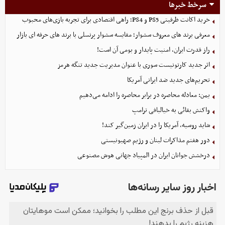
سرخط خبرها
خرید اکانت ظرفیتی PS5 و PS4؛ راهی اقتصادی برای تجربه بازی‌های محبوب
معرفی برند های معروف سشوار؛ مقایسه سشوار پرنسلی با برند های حرفه ای بازار
راز قدرت ایران، امنیت پایدار و بومی آن است!
اثر جدید کارتونیست سوری با عنوان مدیریت جدید تنگه هرمز
تحریم‌های جدید ضد ایرانی آمریکا
یمن: معادله محاصره در برابر محاصره را ادامه می‌دهیم
واکنش بقائی به خیالبافی ترامپ
شاید روسیه، آمریکا را در ایران زمین‌گیر کند!
دور هفتم مذاکرات لبنان و رژیم صهیونیستی
درخشش جوانان ایران در المپیاد جهانی هوش مصنوعی