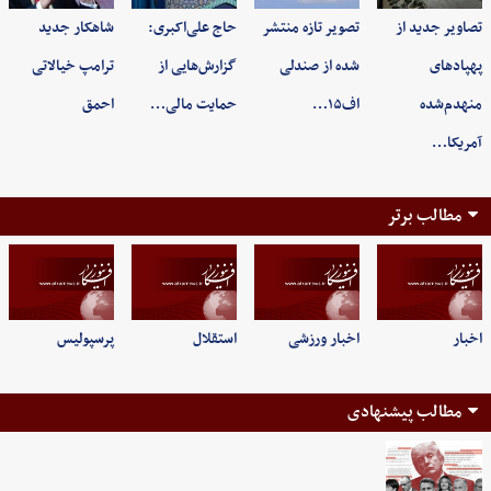
تصاویر جدید از
تصویر تازه منتشر
حاج علی‌اکبری:
شاهکار جدید
پهپادهای
شده از صندلی
گزارش‌هایی از
ترامپ خیالاتی
منهدم‌شده
اف۱۵…
حمایت مالی…
احمق
آمریکا…
مطالب برتر
اخبار
اخبار ورزشی
استقلال
پرسپولیس
مطالب پیشنهادی